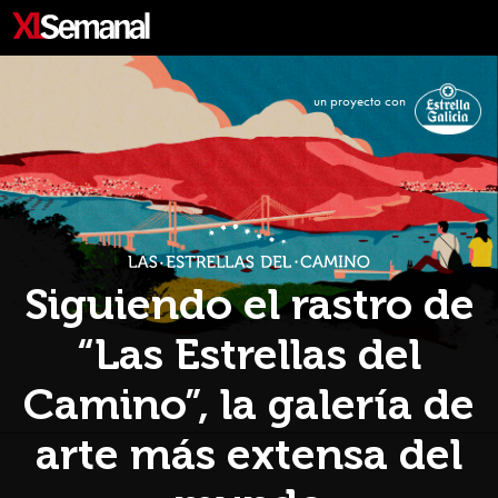
ACTUALIDAD
CONOCER
PERSONAJES
ESTILO DE VIDA
un proyecto con
FIRMAS
CARTAS DE LOS LECTORES
VÍDEOS
Siguiendo el rastro de
“Las Estrellas del
Camino”, la galería de
arte más extensa del