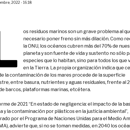
embre, 2022 - 16:18
L
os residuos marinos son un grave problema al qu
necesario poner freno sin más dilación. Como r
la ONU, los océanos cubren más del 70% de nues
planeta y son fuente de vida y sustento no sólo p
especies que lo habitan, sino para todos los que 
en la Tierra. La propia organización indica que c
e la contaminación de los mares procede de la superficie
stre, entre basura, nutrientes y aguas residuales, frente al
 de barcos, plataformas marinas, etcétera.
forme de 2021 “En estado de negligencia: el impacto de la ba
a y la contaminación por plásticos en la justicia ambiental”,
rado por el Programa de Naciones Unidas para el Medio A
A), advierte que, si no se toman medidas, en 2040 los océ