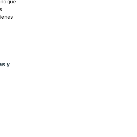
ino que
s
uienes
as y