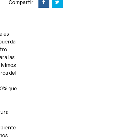
Compartir
e es
ecuerda
tro
ara las
vivimos
erca del
 20% que
sura
mbiente
anos