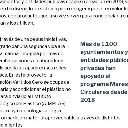
amientos y entidades públicas desde su creación en 2018, s
én ha diseñado un sistema para recoger y poner en valor lo
uos, con productos que a su vez sirven para concienciar a q
an y los utilicen.
 través de una de sus iniciativas,
Más de 1.100
grado dar una segunda vida a la
ayuntamientos y
a marina recogida por más de
entidades públic
embarcaciones colaboradoras
privadas han
o queda atrapada en sus redes
sca. En este proyecto, la
apoyado el
ación Vertidos Cero se ocupa de
programa Mares
arla y acondicionar el plástico no
Circulares desde
ara enviarlo al Instituto
2018
lógico del Plástico (AIMPLAS),
as a cuya tecnología se logra
formarlo en material aprovechable a través de distintos
dimientos.