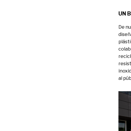
UN 
De nu
diseñ
plást
colab
recic
resis
inoxi
al pú