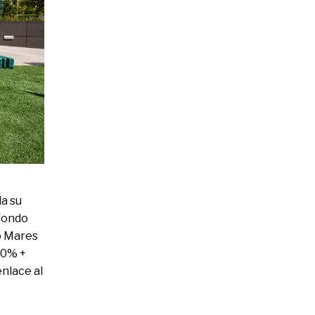
da su
 fondo
o Mares
30% +
enlace al