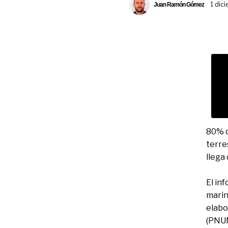
1 dici
Juan Ramón Gómez
80% d
terre
llega
El in
marin
elabo
(PNUM