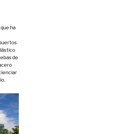
, que ha
 puertos
lástico
uebas de
 acero
cienciar
io.