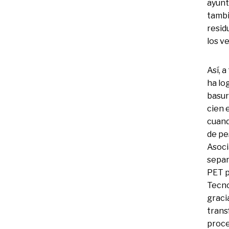
ayunt
tambi
resid
los ve
Así, a
ha lo
basur
cien 
cuand
de pe
Asoci
separ
PET p
Tecno
graci
trans
proce