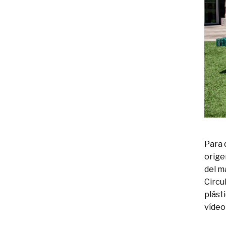
Para 
orige
del m
Circu
plást
vídeo