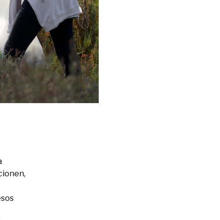
a
ncionen,
esos