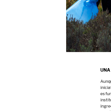
UNA
Aunqu
inici
es fu
insti
ingre