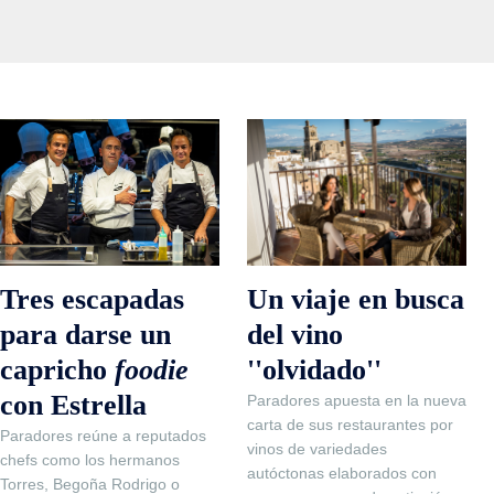
Un viaje en busca
Tres escapadas
del vino
para darse un
''olvidado''
capricho
foodie
con Estrella
Paradores apuesta en la nueva
carta de sus restaurantes por
Paradores reúne a reputados
vinos de variedades
chefs como los hermanos
autóctonas elaborados con
Torres, Begoña Rodrigo o