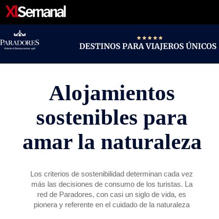
ACTUALIDAD
CONOCER
PERSONAJES
ESTILO DE VIDA
FIRMAS
CARTAS DE LOS LECTORES
VÍDEOS
Alojamientos
sostenibles para
amar la naturaleza
Los criterios de sostenibilidad determinan cada vez
más las decisiones de consumo de los turistas. La
red de Paradores, con casi un siglo de vida, es
pionera y referente en el cuidado de la naturaleza