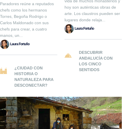
vida de muchos monasterios y
Paradores reúne a reputados
hoy son auténticas obras de
chefs como los hermanos
arte. Los claustros pueden ser
Torres, Begoña Rodrigo o
lugares donde relaja...
Carlos Maldonado con sus
Laura Fortuño
chefs para crear, a cuatro
manos, un...
Laura Fortuño