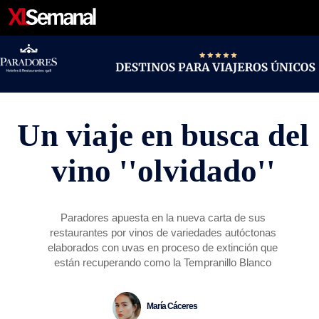
ACTUALIDAD
CONOCER
PERSONAJES
ESTILO DE VIDA
FIRMAS
CARTAS DE LOS LECTORES
VÍDEOS
Un viaje en busca del
vino ''olvidado''
Paradores apuesta en la nueva carta de sus
restaurantes por vinos de variedades autóctonas
elaborados con uvas en proceso de extinción que
están recuperando como la Tempranillo Blanco
María Cáceres