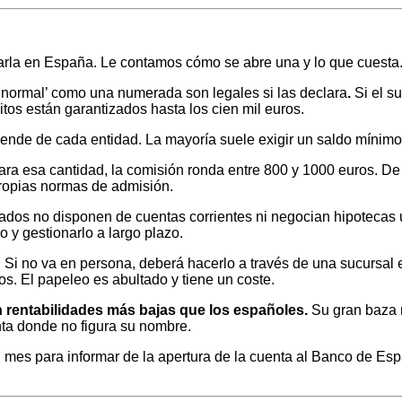
ararla en España. Le contamos cómo se abre una y lo que cuesta
 ‘normal’ como una numerada son legales si las declara
.
Si el su
os están garantizados hasta los cien mil euros.
nde de cada entidad. La mayoría suele exigir un saldo mínimo
ara esa cantidad, la comisión ronda entre 800 y 1000 euros. De 
propias normas de admisión.
ados no disponen de cuentas corrientes ni negocian hipotecas u
o y gestionarlo a largo plazo.
l. Si no va en persona, deberá hacerlo a través de una sucursa
s. El papeleo es abultado y tiene un coste.
n rentabilidades más bajas que los españoles.
Su gran baza n
enta donde no figura su nombre.
 mes para informar de la apertura de la cuenta al Banco de Esp