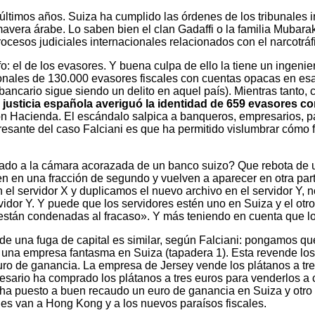
últimos años. Suiza ha cumplido las órdenes de los tribunales i
vera árabe. Lo saben bien el clan Gadaffi o la familia Mubarak.
ocesos judiciales internacionales relacionados con el narcotráfi
fo: el de los evasores. Y buena culpa de ello la tiene un ingeni
rsonales de 130.000 evasores fiscales con cuentas opacas en es
o bancario sigue siendo un delito en aquel país). Mientras tanto
la justicia española averiguó la identidad de 659 evasores 
n Hacienda. El escándalo salpica a banqueros, empresarios, par
resante del caso Falciani es que ha permitido vislumbrar cómo f
ado a la cámara acorazada de un banco suizo? Que rebota de un
n una fracción de segundo y vuelven a aparecer en otra parte 
el servidor X y duplicamos el nuevo archivo en el servidor Y, n
dor Y. Y puede que los servidores estén uno en Suiza y el otro
es están condenadas al fracaso». Y más teniendo en cuenta que l
e una fuga de capital es similar, según Falciani: pongamos qu
de una empresa fantasma en Suiza (tapadera 1). Esta revende lo
euro de ganancia. La empresa de Jersey vende los plátanos a tr
esario ha comprado los plátanos a tres euros para venderlos a cu
 ha puesto a buen recaudo un euro de ganancia en Suiza y otro e
nes van a Hong Kong y a los nuevos paraísos fiscales.