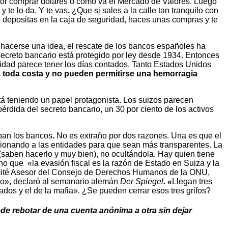
ejor comprar dólares o cómo va el Mercado de Valores. Luego
y te lo da. Y te vas
.
¿Que si sales a la calle tan tranquilo con
lo depositas en la caja de seguridad, haces unas compras y te
 hacerse una idea, el rescate de los bancos españoles ha
l secreto bancario está protegido por ley desde 1934. Entonces
acidad parece tener los días contados. Tanto Estados Unidos
a toda costa y no pueden permitirse una hemorragia
tá teniendo un papel protagonista
.
Los suizos parecen
érdida del secreto bancario, un 30 por ciento de los activos
aban los bancos
.
No es extraño por dos razones. Una es que el
esionando a las entidades para que sean más transparentes. La
(saben hacerlo y muy bien), no ocultándola. Hay quien tiene
ho que «la evasión fiscal es la razón de Estado en Suiza y la
Comité Asesor del Consejo de Derechos Humanos de la ONU,
co», declaró al semanario alemán
Der Spiegel
. «
Llegan tres
izados y el de la mafia». ¿Se pueden cerrar esos tres grifos?
de rebotar de una cuenta anónima a otra sin dejar