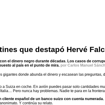
etines que destapó Hervé Falc
con el dinero negro durante décadas. Los casos de corrupci
esto al país en el punto de mira.
por Carlos Manuel Sánc
 gigantes donde abunda el dinero y escasean las preguntas, de
ído a Suiza en coche. En avión puedes pasar solo cantidades muy
r Italia… Pero nunca hay problemas. Nadie te para en la fronter
un cliente español de un banco suizo con cuenta numerada.
nonimato. Y continúa su relato.