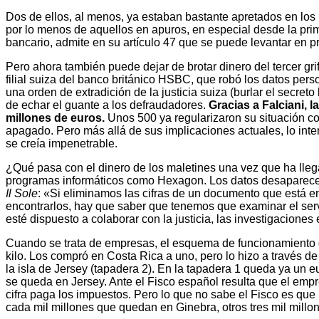
Dos de ellos, al menos, ya estaban bastante apretados en los 
por lo menos de aquellos en apuros, en especial desde la prima
bancario, admite en su artículo 47 que se puede levantar en pr
Pero ahora también puede dejar de brotar dinero del tercer gri
filial suiza del banco británico HSBC, que robó los datos pe
una orden de extradición de la justicia suiza (burlar el secret
de echar el guante a los defraudadores.
Gracias a Falciani, 
millones de euros.
Unos 500 ya regularizaron su situación co
apagado. Pero más allá de sus implicaciones actuales, lo inte
se creía impenetrable.
¿Qué pasa con el dinero de los maletines una vez que ha lleg
programas informáticos como Hexagon. Los datos desaparecen e
Il Sole
: «Si eliminamos las cifras de un documento que está en 
encontrarlos, hay que saber que tenemos que examinar el servi
esté dispuesto a colaborar con la justicia, las investigacion
Cuando se trata de empresas, el esquema de funcionamiento d
kilo. Los compró en Costa Rica a uno, pero lo hizo a través 
la isla de Jersey (tapadera 2). En la tapadera 1 queda ya un 
se queda en Jersey. Ante el Fisco español resulta que el empr
cifra paga los impuestos. Pero lo que no sabe el Fisco es que
cada mil millones que quedan en Ginebra, otros tres mil millo