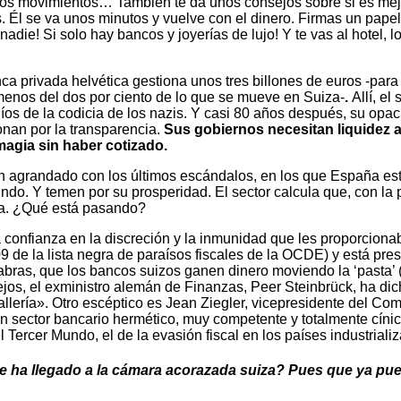
a, los movimientos… También te da unos consejos sobre si es m
es. Él se va unos minutos y vuelve con el dinero. Firmas un papel 
adie! Si solo hay bancos y joyerías de lujo! Y te vas al hotel, 
ca privada helvética gestiona unos tres billones de euros -para
menos del dos por ciento de lo que se mueve en Suiza-
.
Allí, e
udíos de la codicia de los nazis. Y casi 80 años después, su op
nan por la transparencia.
Sus gobiernos necesitan liquidez 
magia sin haber cotizado.
an agrandado con los últimos escándalos, en los que España es
ndo. Y temen por su prosperidad. El sector calcula que, con la p
rda. ¿Qué está pasando?
a confianza en la discreción y la inmunidad que les proporcion
9 de la lista negra de paraísos fiscales de la OCDE) y está pr
abras, que los bancos suizos ganen dinero moviendo la ‘pasta’ 
ejos, el exministro alemán de Finanzas, Peer Steinbrück, ha dic
allería». Otro escéptico es Jean Ziegler, vicepresidente del 
n sector bancario hermético, muy competente y totalmente cíni
el Tercer Mundo, el de la evasión fiscal en los países industrial
e ha llegado a la cámara acorazada suiza? Pues que ya pue