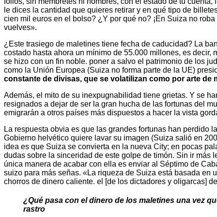
folios, sin membretes ni nombres, con el estado de tu cuent
le dices la cantidad que quieres retirar y en qué tipo de billet
cien mil euros en el bolso? ¿Y por qué no? ¡En Suiza no roba n
vuelves».
¿Este trasiego de maletines tiene fecha de caducidad? La ban
costado hasta ahora un mínimo de 55.000 millones, es decir, 
se hizo con un fin noble. poner a salvo el patrimonio de los j
como la Unión Europea (Suiza no forma parte de la UE) presio
constante de divisas, que se volatilizan como por arte de 
Además, el mito de su inexpugnabilidad tiene grietas. Y se h
resignados a dejar de ser la gran hucha de las fortunas del mu
emigrarán a otros países más dispuestos a hacer la vista go
La respuesta obvia es que las grandes fortunas han perdido l
Gobierno helvético quiere lavar su imagen (Suiza salió en 200
idea es que Suiza se convierta en la nueva City; en pocas pal
dudas sobre la sinceridad de este golpe de timón. Sin ir más l
única manera de acabar con ella es enviar al Séptimo de Cab
suizo para más señas. «La riqueza de Suiza está basada en u
chorros de dinero caliente. el [de los dictadores y oligarcas] d
¿Qué pasa con el dinero de los maletines una vez qu
rastro