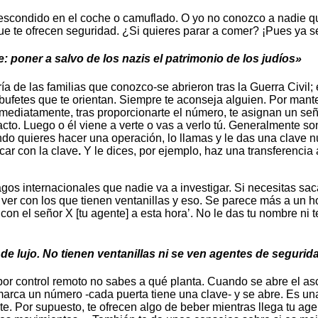
as escondido en el coche o camuflado. O yo no conozco a nadie 
que te ofrecen seguridad. ¿Si quieres parar a comer? ¡Pues ya s
: poner a salvo de los nazis el patrimonio de los judíos»
de las familias que conozco-se abrieron tras la Guerra Civil; 
y bufetes que te orientan. Siempre te aconseja alguien. Por man
ediatamente, tras proporcionarte el número, te asignan un seño
ntacto. Luego o él viene a verte o vas a verlo tú. Generalmente s
o quieres hacer una operación, lo llamas y le das una clave nu
car con la clave
.
Y le dices, por ejemplo, haz una transferencia a
 internacionales que nadie va a investigar. Si necesitas sacar di
ver con los que tienen ventanillas y eso. Se parece más a un h
 con el señor X [tu agente] a esta hora’. No le das tu nombre ni 
e lujo. No tienen ventanillas ni se ven agentes de segurid
r control remoto no sabes a qué planta. Cuando se abre el ascens
marca un número -cada puerta tiene una clave- y se abre. Es u
e. Por supuesto, te ofrecen algo de beber mientras llega tu ag