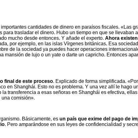
portantes cantidades de dinero en paraísos fiscales. «Las gra
ra trasladar el dinero. Hubo un tiempo en que se llevaban aut
zado mucho desde entonces. Y añade el experto.
Ahora existen 
da, por ejemplo, en las islas Vírgenes británicas
.
Esa sociedad
bre de la sociedad ya puedes hacer operaciones internacional
na mansión de lujo o un yate o darte un capricho. Entonces ap
o final de este proceso
. Explicado de forma simplificada. «P
nco en Shanghái. Esto no es problema. Y una vez allí le hago 
o la transferencia a esas señoras en Shanghái es efectiva, ellas 
n una comisión».
l organismo. Básicamente, es
un país que exime del pago de im
io
. Pero amparándose en sus leyes de confidencialidad y secre