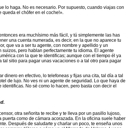
que lo haga. No es necesario. Por supuesto, cuando viajas con
e queda el chófer en el coche!».
entonces era muchísimo más fácil, y tú simplemente las has
tener una cuenta numerada, es decir, en la que no aparece tu
r, que va a ser tu agente, con nombre y apellido y un
on suizos, pero hablan perfectamente tu idioma. El agente
mérica con la que te identificas; aunque con el tiempo él ya
 tal sitio para pagar unas vacaciones o a tal otro para pagar
nero en efectivo, lo telefoneas y fijas una cita, tal día a tal
otel de lujo. No ves ni un agente de seguridad. Lo que haya de
te identificas. No sé como lo hacen, pero basta con decir el
ad.
or, otra señorita te recibe y te lleva por un pasillo lujoso,
na puerta como de cámara acorazada. En la oficina suele haber
ente. Después de saludarte y charlar un poco, te enseña unos