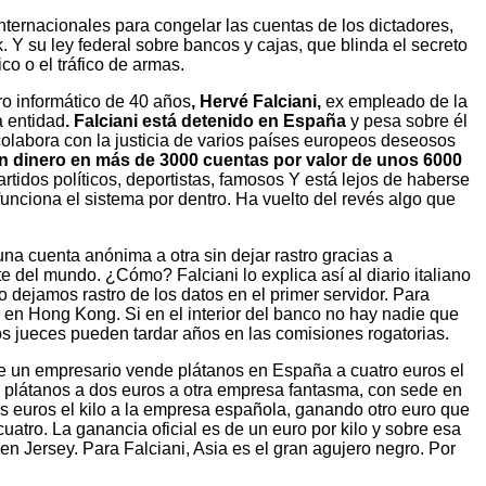
nternacionales para congelar las cuentas de los dictadores,
 Y su ley federal sobre bancos y cajas, que blinda el secreto
co o el tráfico de armas.
ero informático de 40 años
, Hervé Falciani,
ex empleado de la
a entidad
. Falciani está detenido en España
y pesa sobre él
, colabora con la justicia de varios países europeos deseosos
con dinero en más de 3000 cuentas por valor de unos 6000
tidos políticos, deportistas, famosos Y está lejos de haberse
unciona el sistema por dentro. Ha vuelto del revés algo que
a cuenta anónima a otra sin dejar rastro gracias a
del mundo. ¿Cómo? Falciani lo explica así al diario italiano
o dejamos rastro de los datos en el primer servidor. Para
 en Hong Kong. Si en el interior del banco no hay nadie que
os jueces pueden tardar años en las comisiones rogatorias.
e un empresario vende plátanos en España a cuatro euros el
s plátanos a dos euros a otra empresa fantasma, con sede en
es euros el kilo a la empresa española, ganando otro euro que
atro. La ganancia oficial es de un euro por kilo y sobre esa
n Jersey. Para Falciani, Asia es el gran agujero negro. Por