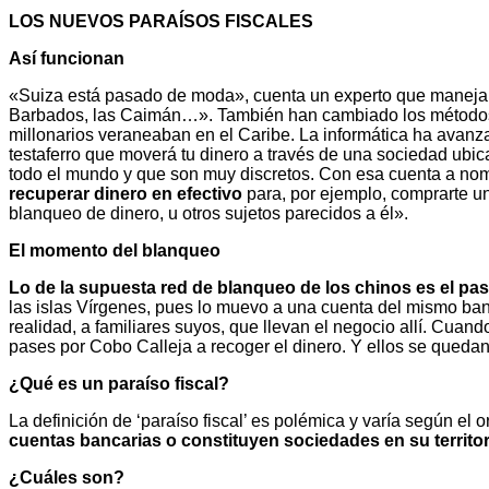
LOS NUEVOS PARAÍSOS FISCALES
Así funcionan
«Suiza está pasado de moda», cuenta un experto que maneja im
Barbados, las Caimán…». También han cambiado los métodos pa
millonarios veraneaban en el Caribe. La informática ha avan
testaferro que moverá tu dinero a través de una sociedad ubica
todo el mundo y que son muy discretos. Con esa cuenta a nom
recuperar dinero en efectivo
para, por ejemplo, comprarte u
blanqueo de dinero, u otros sujetos parecidos a él».
El momento del blanqueo
Lo de la supuesta red de blanqueo de los chinos es el pas
las islas Vírgenes, pues lo muevo a una cuenta del mismo ba
realidad, a familiares suyos, que llevan el negocio allí. Cuand
pases por Cobo Calleja a recoger el dinero. Y ellos se queda
¿Qué es un paraíso fiscal?
La definición de ‘paraíso fiscal’ es polémica y varía según e
cuentas bancarias o constituyen sociedades en su territor
¿Cuáles son?