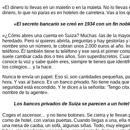
«El dinero lo llevas en un maletín o en la maleta. No lo llev
dinero, lo que no paras es en hoteles de carretera. Vas a los 
«El secreto bancario se creó en 1934 con un fin noble
«¿Cómo abres una cuenta en Suiza? Muchas -las de la mayoría 
heredado. Pero si quieres abrirla, preguntas y hay gestorías 
nombre sino un número, te cobran unos 2.000 euros al año. Inm
teléfono. Él también tiene tu teléfono y ese será el primer co
suele cambiar cada dos o tres años. Son superdiscretos. Cuand
conoce tu voz y sabe quién eres, siempre te tienes que identifi
los colegios… y la hace.
Nunca te envía un papel. Eso sí, son cantidades pequeñas, pagos
hora. Y vas al banco. Es un banco privado. No tiene nada que 
seguridad está escondido. Y le dices a la señorita: ‘Tengo cita
nombre de tu agente».
Los bancos privados de Suiza se parecen a un hotel d
Coges el ascensor… y no tiene botones. Se cierra y te llevan po
como de hotel, con varias puertas
.
Cuando llegas a una, ella 
una mesa de caoba, un sofá, algunas sillas. Todo, muy elegant