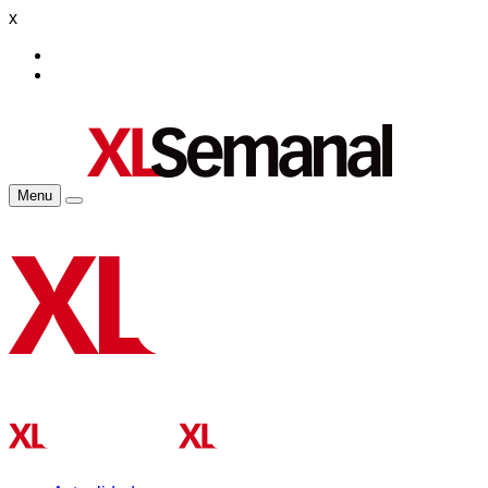
x
Menu