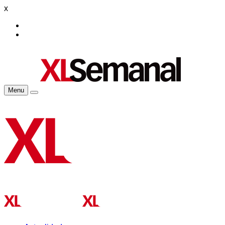
x
Menu