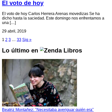
El voto de hoy
El voto de hoy Carlos Herrera Arenas movedizas Se ha
dicho hasta la saciedad. Este domingo nos enfrentamos a
una […]
29 abril, 2019
1
2
3
…
33
Sig »
Lo último en
Beatriz Montañez: "Necesitaba averiguar quién era"