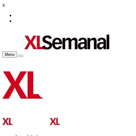
x
Menu