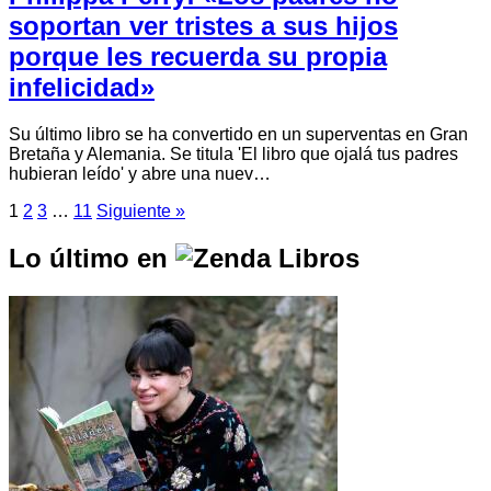
soportan ver tristes a sus hijos
porque les recuerda su propia
infelicidad»
Su último libro se ha convertido en un superventas en Gran
Bretaña y Alemania. Se titula 'El libro que ojalá tus padres
hubieran leído' y abre una nuev…
1
2
3
…
11
Siguiente »
Lo último en