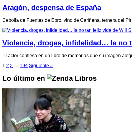
Aragón, despensa de España
Cebolla de Fuentes de Ebro, vino de Cariñena, ternera del P
Violencia, drogas, infidelidad… la no t
El actor confiesa en un libro de memorias que su imagen alegr
1
2
3
…
194
Siguiente »
Lo último en