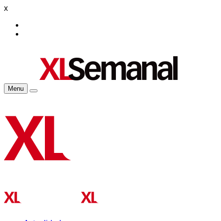
x
Menu