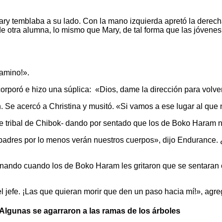
ry temblaba a su lado. Con la mano izquierda apretó la derecha
 de otra alumna, lo mismo que Mary, de tal forma que las jóven
camino!».
rporó e hizo una súplica: «Dios, dame la dirección para volve
 Se acercó a Christina y musitó. «Si vamos a ese lugar al que
e tribal de Chibok- dando por sentado que los de Boko Haram n
 padres por lo menos verán nuestros cuerpos», dijo Endurance
ando cuando los de Boko Haram les gritaron que se sentaran o
el jefe. ¡Las que quieran morir que den un paso hacia mí!», agre
 Algunas se agarraron a las ramas de los árboles