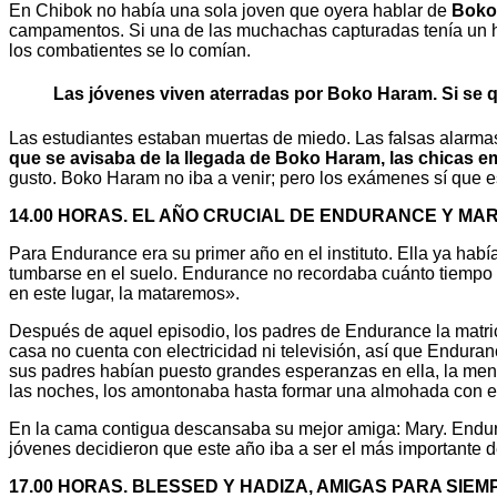
En Chibok no había una sola joven que oyera hablar de
Boko
campamentos. Si una de las muchachas capturadas tenía un hi
los combatientes se lo comían.
Las jóvenes viven aterradas por Boko Haram. Si se q
Las estudiantes estaban muertas de miedo. Las falsas alarma
que se avisaba de la llegada de Boko Haram, las chicas 
gusto. Boko Haram no iba a venir; pero los exámenes sí que e
14.00 HORAS. EL AÑO CRUCIAL DE ENDURANCE Y MA
Para Endurance era su primer año en el instituto. Ella ya hab
tumbarse en el suelo. Endurance no recordaba cuánto tiempo e
en este lugar, la mataremos».
Después de aquel episodio, los padres de Endurance la matric
casa no cuenta con electricidad ni televisión, así que Enduran
sus padres habían puesto grandes esperanzas en ella, la meno
las noches, los amontonaba hasta formar una almohada con el
En la cama contigua descansaba su mejor amiga: Mary. Endurance
jóvenes decidieron que este año iba a ser el más importante d
17.00 HORAS. BLESSED Y HADIZA, AMIGAS PARA SIEM