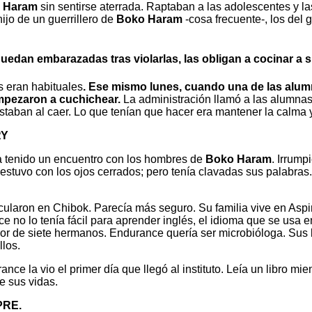
 Haram
sin sentirse aterrada. Raptaban a las adolescentes y la
jo de un guerrillero de
Boko Haram
-cosa frecuente-, los del 
uedan embarazadas tras violarlas, las obligan a cocinar a 
s eran habituales
. Ese mismo lunes, cuando una de las alumn
empezaron a cuchichear.
La administración llamó a las alumnas
staban al caer. Lo que tenían que hacer era mantener la calma 
RY
ía tenido un encuentro con los hombres de
Boko Haram
. Irrump
stuvo con los ojos cerrados; pero tenía clavadas sus palabras.
ularon en Chibok. Parecía más seguro. Su familia vive en Aspir
ce no lo tenía fácil para aprender inglés, el idioma que se usa
r de siete hermanos. Endurance quería ser microbióloga. Sus l
los.
 la vio el primer día que llegó al instituto. Leía un libro mie
e sus vidas.
PRE.