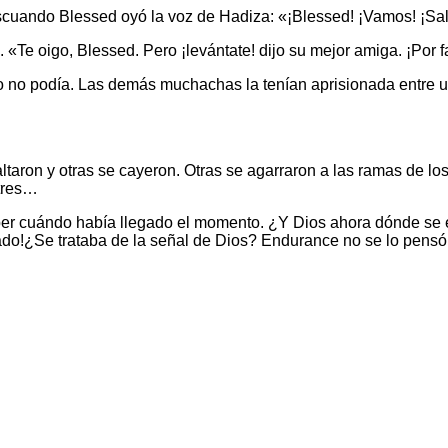
cuando Blessed oyó la voz de Hadiza: «¡Blessed! ¡Vamos! ¡Sa
«Te oigo, Blessed. Pero ¡levántate! dijo su mejor amiga. ¡Por 
ro no podía. Las demás muchachas la tenían aprisionada entre 
ltaron y otras se cayeron. Otras se agarraron a las ramas de lo
 tres…
ber cuándo había llegado el momento. ¿Y Dios ahora dónde se e
do!¿Se trataba de la señal de Dios? Endurance no se lo pensó m