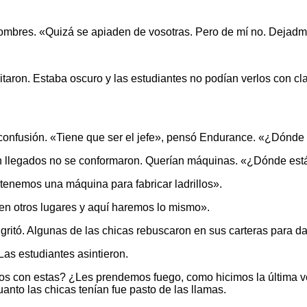
ombres. «Quizá se apiaden de vosotras. Pero de mí no. Dejadm
itaron. Estaba oscuro y las estudiantes no podían verlos con clar
onfusión. «Tiene que ser el jefe», pensó Endurance. «¿Dónde e
 llegados no se conformaron. Querían máquinas. «¿Dónde está l
tenemos una máquina para fabricar ladrillos».
 en otros lugares y aquí haremos lo mismo».
, gritó. Algunas de las chicas rebuscaron en sus carteras para 
Las estudiantes asintieron.
 con estas? ¿Les prendemos fuego, como hicimos la última vez
uanto las chicas tenían fue pasto de las llamas.