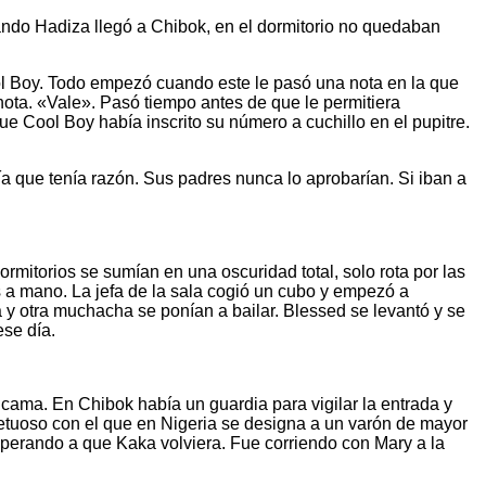
ando Hadiza llegó a Chibok, en el dormitorio no quedaban
ool Boy. Todo empezó cuando este le pasó una nota en la que
nota. «Vale». Pasó tiempo antes de que le permitiera
 que Cool Boy había inscrito su número a cuchillo en el pupitre.
 que tenía razón. Sus padres nunca lo aprobarían. Si iban a
ormitorios se sumían en una oscuridad total, solo rota por las
 a mano. La jefa de la sala cogió un cubo y empezó a
y otra muchacha se ponían a bailar. Blessed se levantó y se
ese día.
cama. En Chibok había un guardia para vigilar la entrada y
spetuoso con el que en Nigeria se designa a un varón de mayor
perando a que Kaka volviera. Fue corriendo con Mary a la