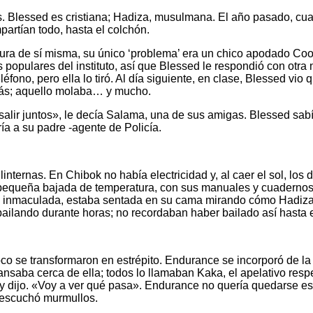
s. Blessed es cristiana; Hadiza, musulmana. El año pasado, cu
partían todo, hasta el colchón.
egura de sí misma, su único ‘problema’ era un chico apodado C
 populares del instituto, así que Blessed le respondió con otra 
léfono, pero ella lo tiró. Al día siguiente, en clase, Blessed vio
ó más; aquello molaba… y mucho.
ir juntos», le decía Salama, una de sus amigas. Blessed sabía
ría a su padre -agente de Policía.
nternas. En Chibok no había electricidad y, al caer el sol, los d
a pequeña bajada de temperatura, con sus manuales y cuadernos
ma inmaculada, estaba sentada en su cama mirando cómo Hadiza 
 bailando durante horas; no recordaban haber bailado así hasta 
 se transformaron en estrépito. Endurance se incorporó de la 
scansaba cerca de ella; todos lo llamaban Kaka, el apelativo re
 dijo. «Voy a ver qué pasa». Endurance no quería quedarse es
 escuchó murmullos.