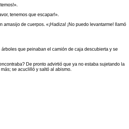
ltemos!».
favor, tenemos que escapar!».
un amasijo de cuerpos. «¡Hadiza! ¡No puedo levantarme! llamó
s árboles que peinaban el camión de caja descubierta y se
ncontraba? De pronto advirtió que ya no estaba sujetando la
ás; se acuclilló y saltó al abismo.