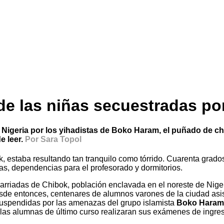
de las niñas secuestradas p
Nigeria por los yihadistas de Boko Haram, el puñado de ch
e leer.
Por Sara Topol
k, estaba resultando tan tranquilo como tórrido. Cuarenta grados,
las, dependencias para el profesorado y dormitorios.
riadas de Chibok, población enclavada en el noreste de Nigeria
sde entonces, centenares de alumnos varones de la ciudad asist
suspendidas por las amenazas del grupo islamista
Boko Haram
ue las alumnas de último curso realizaran sus exámenes de ing