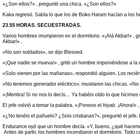
«¿Son ellos?» , preguntó una chica. «¿Son ellos?»
Kaka regresó. Sabía lo que los de Boko Haram hacían a los h
23.55 HORAS. SECUESTRADAS.
Varios hombres irrumpieron en el dormitorio. «¡Alá Akbar!» , gr
Akbar!» .
«No son soldados», se dijo Blessed.
«¡Que nadie se mueva!» , gritó un hombre imponiéndose a la c
«Solo vienen por las mañanas», respondió alguien. Los recién
«No tenemos generador eléctrico», musitaron las chicas. «No 
«¡Mentira! Si no nos lo decís… Ya habéis oído lo que hicimos
El jefe volvió a tomar la palabra. «¡Poneos el
hiyab
. ¡Ahora!» 
«¿No tenéis el pañuelo? ¿Sois cristianas?», preguntó el jefe. 
Endurance oyó que un hombre decía. «Y, bueno, ¿qué hacemos
Antes de partir, los hombres incendiaron el dormitorio. Todo c