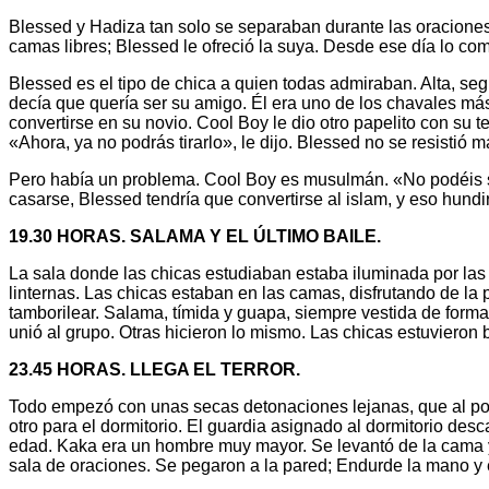
Blessed y Hadiza tan solo se separaban durante las oracione
camas libres; Blessed le ofreció la suya. Desde ese día lo com
Blessed es el tipo de chica a quien todas admiraban. Alta, s
decía que quería ser su amigo. Él era uno de los chavales más
convertirse en su novio. Cool Boy le dio otro papelito con su te
«Ahora, ya no podrás tirarlo», le dijo. Blessed no se resisti
Pero había un problema. Cool Boy es musulmán. «No podéis sal
casarse, Blessed tendría que convertirse al islam, y eso hundi
19.30 HORAS. SALAMA Y EL ÚLTIMO BAILE.
La sala donde las chicas estudiaban estaba iluminada por las li
linternas. Las chicas estaban en las camas, disfrutando de l
tamborilear. Salama, tímida y guapa, siempre vestida de for
unió al grupo. Otras hicieron lo mismo. Las chicas estuvieron
23.45 HORAS. LLEGA EL TERROR.
Todo empezó con unas secas detonaciones lejanas, que al poco
otro para el dormitorio. El guardia asignado al dormitorio de
edad. Kaka era un hombre muy mayor. Se levantó de la cama y
sala de oraciones. Se pegaron a la pared; Endurde la mano y