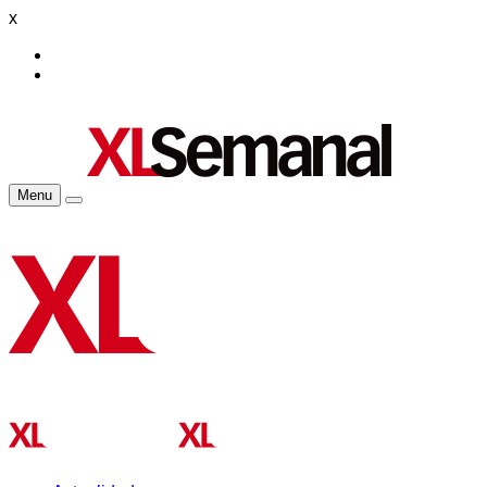
x
Menu