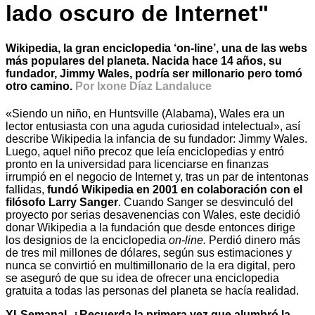
lado oscuro de Internet"
Wikipedia, la gran enciclopedia ‘on-line’, una de las webs
más populares del planeta. Nacida hace 14 años, su
fundador, Jimmy Wales, podría ser millonario pero tomó
otro camino.
Por Ixone Díaz Landaluce
«Siendo un niño, en Huntsville (Alabama), Wales era un
lector entusiasta con una aguda curiosidad intelectual», así
describe Wikipedia la infancia de su fundador: Jimmy Wales.
Luego, aquel niño precoz que leía enciclopedias y entró
pronto en la universidad para licenciarse en finanzas
irrumpió en el negocio de Internet y, tras un par de intentonas
fallidas,
fundó Wikipedia en 2001 en colaboración con el
filósofo Larry Sanger
. Cuando Sanger se desvinculó del
proyecto por serias desavenencias con Wales, este decidió
donar Wikipedia a la fundación que desde entonces dirige
los designios de la enciclopedia
on-line.
Perdió dinero más
de tres mil millones de dólares, según sus estimaciones y
nunca se convirtió en multimillonario de la era digital, pero
se aseguró de que su idea de ofrecer una enciclopedia
gratuita a todas las personas del planeta se hacía realidad.
XLSemanal. ¿Recuerda la primera vez que alumbró la