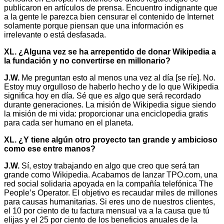
publicaron en artículos de prensa. Encuentro indignante que
a la gente le parezca bien censurar el contenido de Internet
solamente porque piensan que una información es
irrelevante o está desfasada.
XL. ¿Alguna vez se ha arrepentido de donar Wikipedia a
la fundación y no convertirse en millonario?
J.W.
Me preguntan esto al menos una vez al día [se ríe]. No.
Estoy muy orgulloso de haberlo hecho y de lo que Wikipedia
significa hoy en día. Sé que es algo que será recordado
durante generaciones. La misión de Wikipedia sigue siendo
la misión de mi vida: proporcionar una enciclopedia gratis
para cada ser humano en el planeta.
XL. ¿Y tiene algún otro proyecto tan grande y ambicioso
como ese entre manos?
J.W.
Sí, estoy trabajando en algo que creo que será tan
grande como Wikipedia. Acabamos de lanzar TPO.com, una
red social solidaria apoyada en la compañía telefónica The
People’s Operator. El objetivo es recaudar miles de millones
para causas humanitarias. Si eres uno de nuestros clientes,
el 10 por ciento de tu factura mensual va a la causa que tú
elijas y el 25 por ciento de los beneficios anuales de la