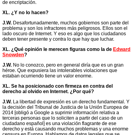
de encriptación.
XL. ¿Y no lo hacen?
J.W.
Desafortunadamente, muchos gobiernos son parte del
problema y son los infractores más peligrosos. Ellos son el
lado oscuro de Internet. Y eso es algo que los ciudadanos
deben tener presente y contra lo que hay que luchar.
XL. ¿Qué opinión le merecen figuras como la de
Edward
Snowden
?
J.W.
No lo conozco, pero en general diría que es un gran
héroe. Que expusiera las intolerables violaciones que
estaban ocurriendo tiene un valor enorme.
XL. Se ha posicionado con firmeza en contra del
derecho al olvido en Internet. ¿Por qué?
J.W.
La libertad de expresión es un derecho fundamental. Y
la decisión del Tribunal de Justicia de la Unión Europea de
2014 [obligó a Google a suprimir información relativa a
terceras personas que lo soliciten a partir del caso de un
ciudadano español] es una violación flagrante de ese
derecho y está causando muchos problemas y una enorme
censura en Europa. Hablamos de datos legales que se