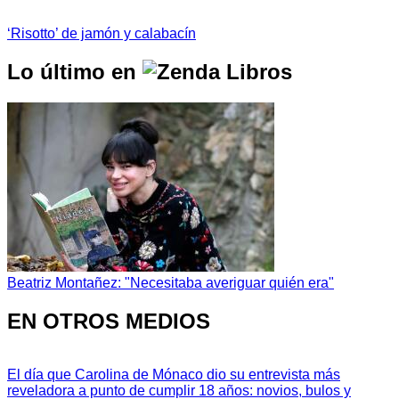
‘Risotto’ de jamón y calabacín
Lo último en
Beatriz Montañez: "Necesitaba averiguar quién era"
EN OTROS MEDIOS
El día que Carolina de Mónaco dio su entrevista más
reveladora a punto de cumplir 18 años: novios, bulos y