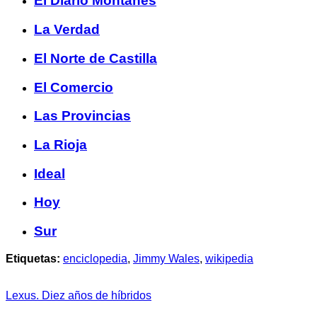
El Diario Montañés
La Verdad
El Norte de Castilla
El Comercio
Las Provincias
La Rioja
Ideal
Hoy
Sur
Etiquetas:
enciclopedia
,
Jimmy Wales
,
wikipedia
Lexus. Diez años de híbridos