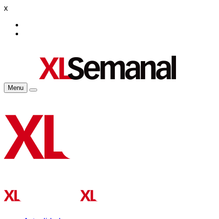
x
Menu