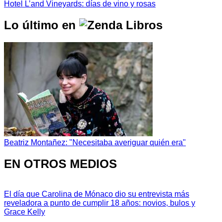
Hotel L’and Vineyards: días de vino y rosas
Lo último en
Beatriz Montañez: "Necesitaba averiguar quién era"
EN OTROS MEDIOS
El día que Carolina de Mónaco dio su entrevista más
reveladora a punto de cumplir 18 años: novios, bulos y
Grace Kelly