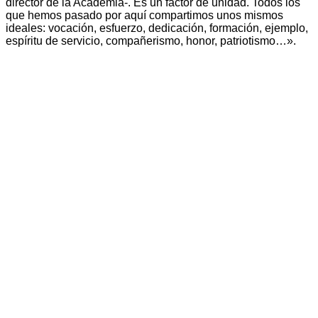
director de la Academia-. Es un factor de unidad. Todos los
que hemos pasado por aquí compartimos unos mismos
ideales: vocación, esfuerzo, dedicación, formación, ejemplo,
espíritu de servicio, compañerismo, honor, patriotismo…».