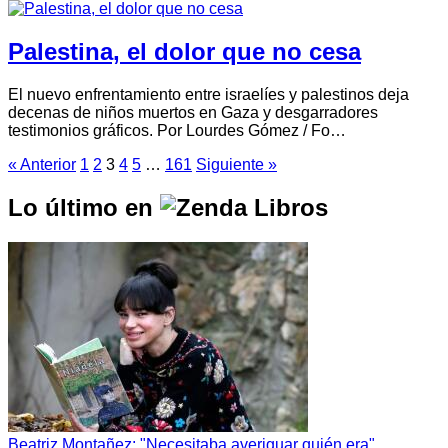
Palestina, el dolor que no cesa
El nuevo enfrentamiento entre israelíes y palestinos deja
decenas de niños muertos en Gaza y desgarradores
testimonios gráficos. Por Lourdes Gómez / Fo…
« Anterior
1
2
3
4
5
…
161
Siguiente »
Lo último en
Beatriz Montañez: "Necesitaba averiguar quién era"