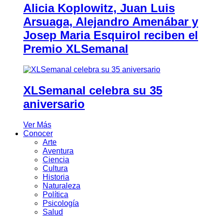
Alicia Koplowitz, Juan Luis
Arsuaga, Alejandro Amenábar y
Josep Maria Esquirol reciben el
Premio XLSemanal
XLSemanal celebra su 35
aniversario
Ver Más
Conocer
Arte
Aventura
Ciencia
Cultura
Historia
Naturaleza
Política
Psicología
Salud