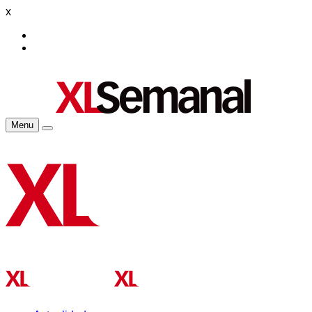
x
Menu