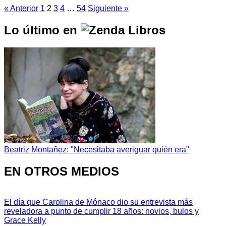
« Anterior
1
2
3
4
…
54
Siguiente »
Lo último en
Beatriz Montañez: "Necesitaba averiguar quién era"
EN OTROS MEDIOS
El día que Carolina de Mónaco dio su entrevista más
reveladora a punto de cumplir 18 años: novios, bulos y
Grace Kelly