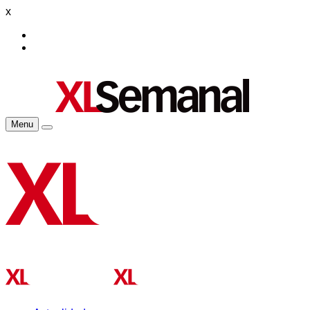
x
Menu