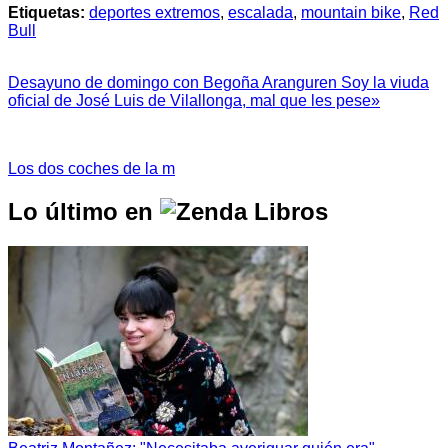
Etiquetas:
deportes extremos
,
escalada
,
mountain bike
,
Red
Bull
Desayuno de domingo con Begoña Aranguren Soy la viuda
oficial de José Luis de Vilallonga, mal que les pese»
Los dos coches de la m
Lo último en