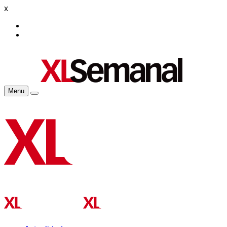
x
Menu