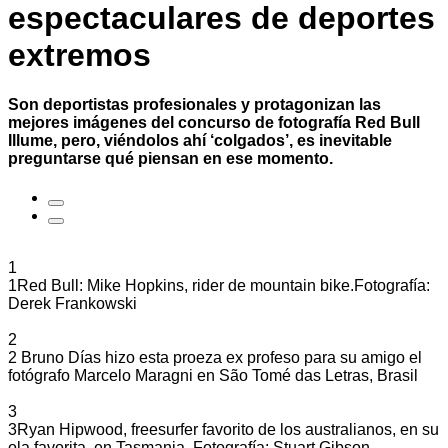
espectaculares de deportes
extremos
Son deportistas profesionales y protagonizan las
mejores imágenes del concurso de fotografía
Red Bull
Illume
, pero, viéndolos ahí ‘colgados’, es inevitable
preguntarse qué piensan en ese momento.
1
1
Red Bull: Mike Hopkins, rider de mountain bike.Fotografía:
Derek Frankowski
2
2
Bruno Días hizo esta proeza ex profeso para su amigo el
fotógrafo Marcelo Maragni en São Tomé das Letras, Brasil
3
3
Ryan Hipwood, freesurfer favorito de los australianos, en su
ola favorita, en Tasmania. Fotografía: Stuart Gibson