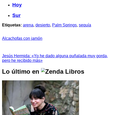
Hoy
Sur
Etiquetas:
arena
,
desierto
,
Palm Springs
,
sequía
Alcachofas con jamón
Jesús Hermida: «Yo he dado alguna puñalada muy gorda,
pero he recibido más»
Lo último en