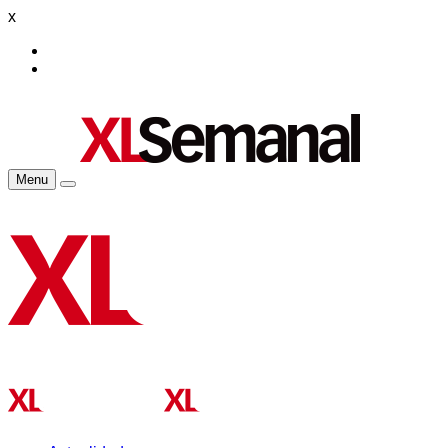
x
Menu