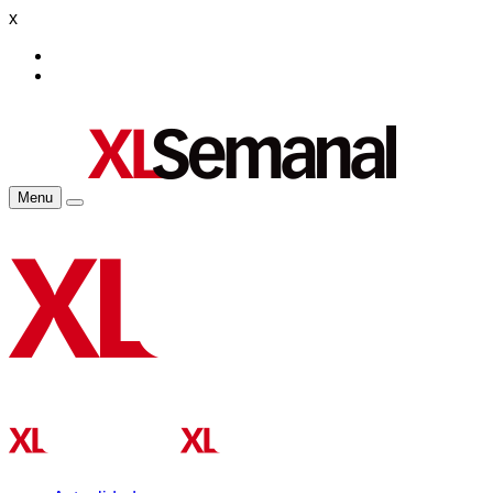
x
Menu