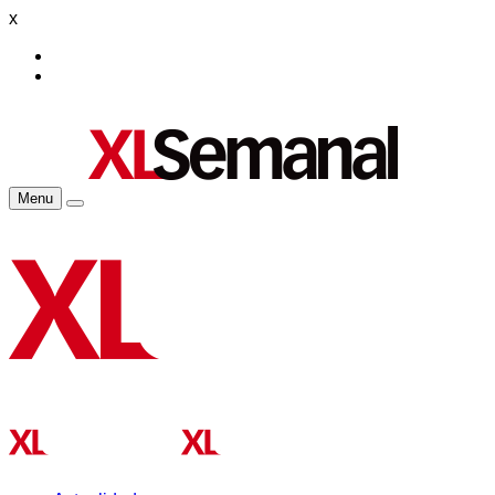
x
Menu