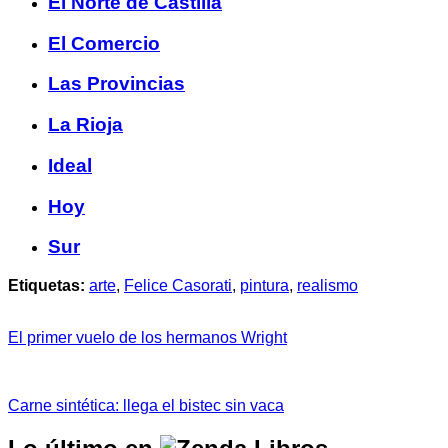
El Norte de Castilla
El Comercio
Las Provincias
La Rioja
Ideal
Hoy
Sur
Etiquetas:
arte
,
Felice Casorati
,
pintura
,
realismo
El primer vuelo de los hermanos Wright
Carne sintética: llega el bistec sin vaca