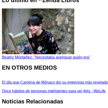
Lo último en
Beatriz Montañez: "Necesitaba averiguar quién era"
EN OTROS MEDIOS
El día que Carolina de Mónaco dio su entrevista más revelador
Once hábitos de personas inteligentes para ser feliz - WeLife
Noticias Relacionadas