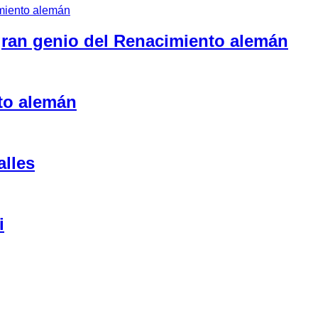
 gran genio del Renacimiento alemán
to alemán
alles
i