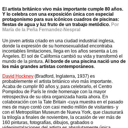
El artista británico vivo más importante cumple 80 años.
Y lo celebra con una exposición única con especial
protagonismo para sus icónicos cuadros de piscinas:
fiestas de agua y luz fruto de un trabajo metódico.
Por
María de la Peña Fernandez-Nespral
Un joven artista criado en una ciudad industrial inglesa,
donde la expresión de su homosexualidad encontraba
incontables limitaciones, llega en los años sesenta a Los
Ángeles. El sol de California cambió su vida y transformó el
mundo de la pintura.
Al borde de una piscina nació uno de
los más grandes artistas contemporáneos
.
David Hockney
(Bradford, Inglaterra, 1937) es
probablemente el artista británico vivo más importante.
Acaba de cumplir 80 años y, para celebrarlo, el Centro
Pompidou de París le rinde homenaje con la mayor
retrospectiva de su obra organizada hasta ahora. En
colaboración con la Tate Britain -cuya muestra en el pasado
mes de mayo contó con casi medio millón de visitantes- y
con el Metropolitan Museum de Nueva York, que clausurará
la trilogía a finales de noviembre, la ocasión de ver más de
160 pinturas, fotografías, dibujos, grabados o
videoinstalaciones del artista es absolutamente única.