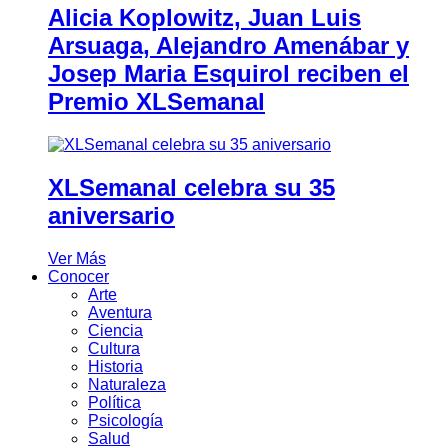
Alicia Koplowitz, Juan Luis
Arsuaga, Alejandro Amenábar y
Josep Maria Esquirol reciben el
Premio XLSemanal
XLSemanal celebra su 35
aniversario
Ver Más
Conocer
Arte
Aventura
Ciencia
Cultura
Historia
Naturaleza
Política
Psicología
Salud