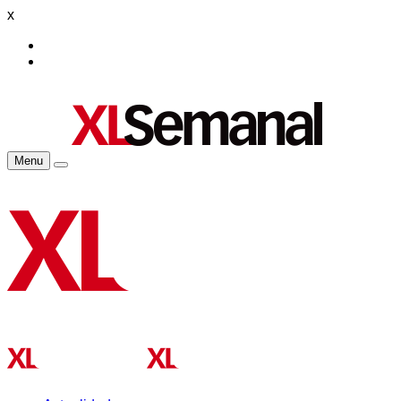
x
Menu