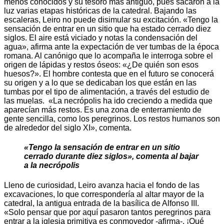
menos conocidos y su tesoro más antiguo, pues sacaron a la
luz varias etapas históricas de la catedral. Bajando las
escaleras, Leiro no puede disimular su excitación. «Tengo la
sensación de entrar en un sitio que ha estado cerrado diez
siglos. El aire está viciado y notas la condensación del
agua», afirma ante la expectación de ver tumbas de la época
romana. Al canónigo que lo acompaña le interroga sobre el
origen de lápidas y restos óseos: «¿De quién son esos
huesos?». El hombre contesta que en el futuro se conocerá
su origen y a lo que se dedicaban los que están en las
tumbas por el tipo de alimentación, a través del estudio de
las muelas. «La necrópolis ha ido creciendo a medida que
aparecían más restos. Es una zona de enterramiento de
gente sencilla, como los peregrinos. Los restos humanos son
de alrededor del siglo XI», comenta.
«Tengo la sensación de entrar en un sitio
cerrado durante diez siglos», comenta al bajar
a la necrópolis
Lleno de curiosidad, Leiro avanza hacia el fondo de las
excavaciones, lo que correspondería al altar mayor de la
catedral, la antigua entrada de la basílica de Alfonso III.
«Solo pensar que por aquí pasaron tantos peregrinos para
entrar a la iglesia primitiva es conmovedor -afirma-. ¡Qué