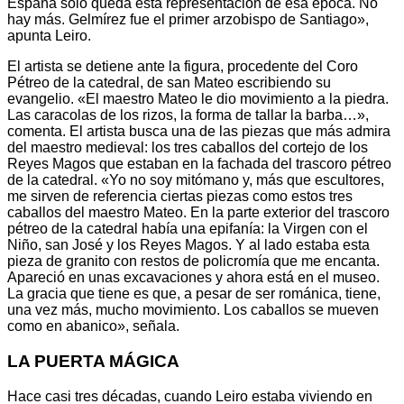
España solo queda esta representación de esa época. No
hay más. Gelmírez fue el primer arzobispo de Santiago»,
apunta Leiro.
El artista se detiene ante la figura, procedente del Coro
Pétreo de la catedral, de san Mateo escribiendo su
evangelio. «El maestro Mateo le dio movimiento a la piedra.
Las caracolas de los rizos, la forma de tallar la barba…»,
comenta. El artista busca una de las piezas que más admira
del maestro medieval: los tres caballos del cortejo de los
Reyes Magos que estaban en la fachada del trascoro pétreo
de la catedral. «Yo no soy mitómano y, más que escultores,
me sirven de referencia ciertas piezas como estos tres
caballos del maestro Mateo. En la parte exterior del trascoro
pétreo de la catedral había una epifanía: la Virgen con el
Niño, san José y los Reyes Magos. Y al lado estaba esta
pieza de granito con restos de policromía que me encanta.
Apareció en unas excavaciones y ahora está en el museo.
La gracia que tiene es que, a pesar de ser románica, tiene,
una vez más, mucho movimiento. Los caballos se mueven
como en abanico», señala.
LA PUERTA MÁGICA
Hace casi tres décadas, cuando Leiro estaba viviendo en