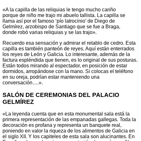
«A la capilla de las reliquias le tengo mucho cariño
porque de niño me trajo mi abuelo tallista. La capilla se
llama así por el famoso ‘pío latrocinio’ de Diego de
Gelmírez, arzobispo de Santiago que se fue a Braga,
donde robó varias reliquias y se las trajo».
Recuerdo esa sensación y admirar el retablo de cedro. Esta
capilla es también panteón de reyes. Aquí están enterrados
los reyes de León y Galicia. Lo interesante, además de la
factura espléndida que tienen, es lo original de sus posturas.
Están todos mirando al espectador, en posición de estar
dormidos, arropándose con la mano. Si colocas el teléfono
en su oreja, podrían estar manteniendo una
conversación….».
SALÓN DE CEREMONIAS DEL PALACIO
GELMÍREZ
«La leyenda cuenta que en esta monumental sala está la
primera representación de las empanadas gallegas. Toda la
decoración es profana y representa un banquete real,
poniendo en valor la riqueza de los alimentos de Galicia en
el siglo XII. Y los capiteles de esta sala son alucinantes. En