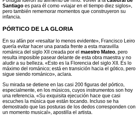
Portugal fueron su alimento de niño. Volver a la
catedral de
Santiago
es para él como «viajar en el tiempo diez siglos»,
pero también rememorar momentos que construyeron su
infancia.
PÓRTICO DE LA GLORIA
En su afán por «resaltar lo menos evidente», Francisco Leiro
quería evitar hacer una parada frente a esta maravilla
románica del siglo XII creada por el
maestro Mateo
, pero
resulta imposible pasear delante de esta obra maestra y no
aludir a su belleza. «Esto es la Florencia del siglo XII. Es lo
máximo del románico; está en transición hacia el gótico, pero
sigue siendo románico», aclara.
Su mirada se detiene en las casi 200 figuras del pórtico,
especialmente, en los músicos, cuyos instrumentos son hoy
una referencia. «Su exquisita ejecución hace que casi
escuches la música que están tocando. Incluso se ha
demostrado que las posturas de los dedos corresponden con
un momento musical», apostilla el artista.