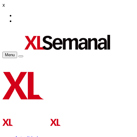
x
Menu