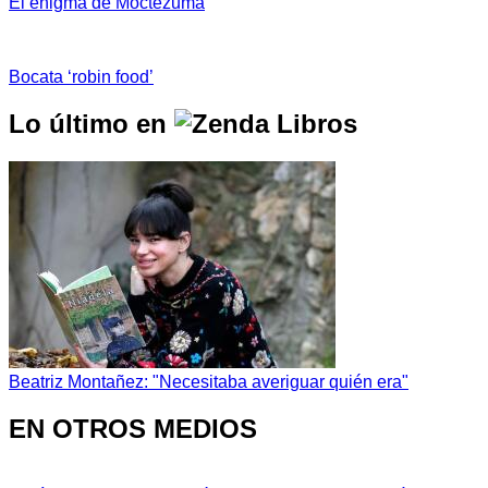
El enigma de Moctezuma
Bocata ‘robin food’
Lo último en
Beatriz Montañez: "Necesitaba averiguar quién era"
EN OTROS MEDIOS