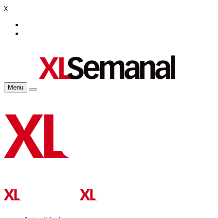
x
Menu