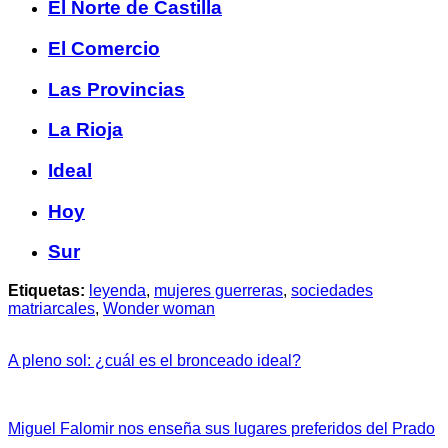
El Norte de Castilla
El Comercio
Las Provincias
La Rioja
Ideal
Hoy
Sur
Etiquetas:
leyenda
,
mujeres guerreras
,
sociedades
matriarcales
,
Wonder woman
A pleno sol: ¿cuál es el bronceado ideal?
Miguel Falomir nos enseña sus lugares preferidos del Prado