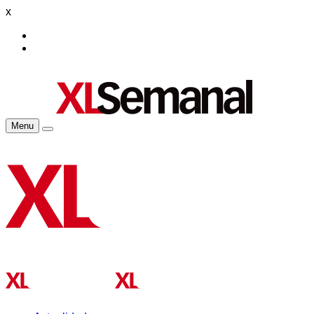
x
Menu