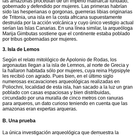
las amazonas procedían de un imperio matriarcal fundado,
gobernado y defendido por mujeres. Las primeras habrían
sido las hesperianas o gorgonas, guerreras libias originarias
de Tritonia, una isla en la costa africana supuestamente
destruida por la acción volcánica y cuyo único vestigio actual
serían las Islas Canarias. En una línea similar, la arqueóloga
Marija Gimbutas sostiene que el continente estaba poblado
por tribus gobernadas por mujeres.
3. Isla de Lemos
Según el relato mitológico de Apolonio de Rodas, los
argonautas llegan a la isla de Lemnos, al norte de Grecia y
la hallaron habitada sólo por mujeres, cuya reina Hypsipyle
les recibió con agrado. Pues bien, en el último siglo
numerosas excavaciones arqueológicas realizadas en
Poliochni, localidad de esta isla, han sacado a la luz un gran
poblado con casas espaciosas y bien distribuidas,
circundado por una muralla de cinco metros con ranuras
para arqueros, un dato curioso teniendo en cuenta que las
amazonas eran expertas arqueras.
B. Una prueba
La única investigación arqueológica que demuestra la