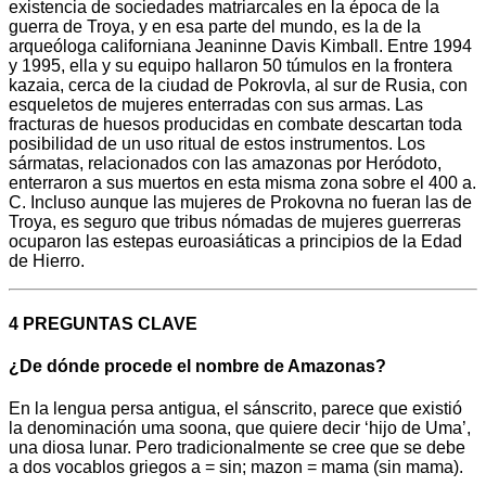
existencia de sociedades matriarcales en la época de la
guerra de Troya, y en esa parte del mundo, es la de la
arqueóloga californiana Jeaninne Davis Kimball. Entre 1994
y 1995, ella y su equipo hallaron 50 túmulos en la frontera
kazaia, cerca de la ciudad de Pokrovla, al sur de Rusia, con
esqueletos de mujeres enterradas con sus armas. Las
fracturas de huesos producidas en combate descartan toda
posibilidad de un uso ritual de estos instrumentos. Los
sármatas, relacionados con las amazonas por Heródoto,
enterraron a sus muertos en esta misma zona sobre el 400 a.
C. Incluso aunque las mujeres de Prokovna no fueran las de
Troya, es seguro que tribus nómadas de mujeres guerreras
ocuparon las estepas euroasiáticas a principios de la Edad
de Hierro.
4 PREGUNTAS CLAVE
¿De dónde procede el nombre de Amazonas?
En la lengua persa antigua, el sánscrito, parece que existió
la denominación uma soona, que quiere decir ‘hijo de Uma’,
una diosa lunar. Pero tradicionalmente se cree que se debe
a dos vocablos griegos a = sin; mazon = mama (sin mama).