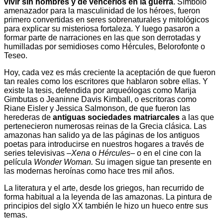
vivir sin hombres y de vencerlos en la guerra
. Símbolo
amenazador para la masculinidad de los héroes, fueron
primero convertidas en seres sobrenaturales y mitológicos
para explicar su misteriosa fortaleza. Y luego pasaron a
formar parte de narraciones en las que son derrotadas y
humilladas por semidioses como Hércules, Belorofonte o
Teseo.
Hoy, cada vez es más creciente la aceptación de que fueron
tan reales como los escritores que hablaron sobre ellas. Y
existe la tesis, defendida por arqueólogas como Marija
Gimbutas o Jeaninne Davis Kimball, o escritoras como
Riane Eisler y Jessica Salmonson, de que fueron las
herederas de
antiguas sociedades matriarcales
a las que
pertenecieron numerosas reinas de la Grecia clásica. Las
amazonas han salido ya de las páginas de los antiguos
poetas para introducirse en nuestros hogares a través de
series televisivas –
Xena
o
Hércules
– o en el cine con la
película
Wonder Woman.
Su imagen sigue tan presente en
las modernas heroínas como hace tres mil años.
La literatura y el arte, desde los griegos, han recurrido de
forma habitual a la leyenda de las amazonas. La pintura de
principios del siglo XX también le hizo un hueco entre sus
temas.