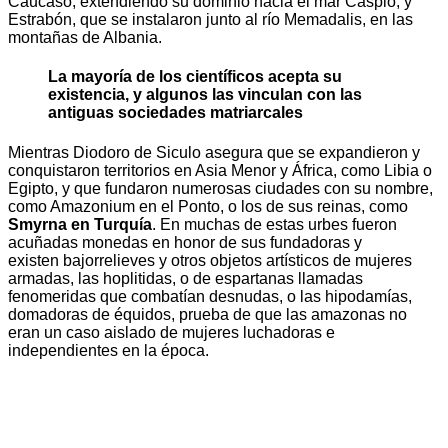
Cáucaso, extendiendo su dominio hacia el mar Caspio, y
Estrabón, que se instalaron junto al río Memadalis, en las
montañas de Albania.
La mayoría de los científicos acepta su
existencia, y algunos las vinculan con las
antiguas sociedades matriarcales
Mientras Diodoro de Siculo asegura que se expandieron y
conquistaron territorios en Asia Menor y África, como Libia o
Egipto, y que fundaron numerosas ciudades con su nombre,
como Amazonium en el Ponto, o los de sus reinas, como
Smyrna en Turquía
. En muchas de estas urbes fueron
acuñadas monedas en honor de sus fundadoras y
existen bajorrelieves y otros objetos artísticos de mujeres
armadas, las hoplitidas, o de espartanas llamadas
fenomeridas que combatían desnudas, o las hipodamías,
domadoras de équidos, prueba de que las amazonas no
eran un caso aislado de mujeres luchadoras e
independientes en la época.