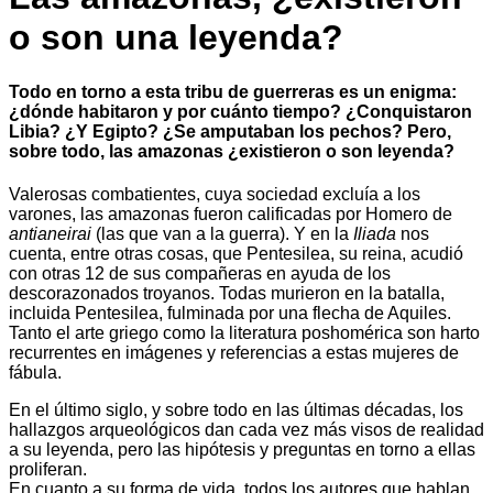
o son una leyenda?
Todo en torno a esta tribu de guerreras es un enigma:
¿dónde habitaron y por cuánto tiempo? ¿Conquistaron
Libia? ¿Y Egipto? ¿Se amputaban los pechos? Pero,
sobre todo, las amazonas ¿existieron o son leyenda?
Valerosas combatientes, cuya sociedad excluía a los
varones, las amazonas fueron calificadas por Homero de
antianeirai
(las que van a la guerra). Y en la
Iliada
nos
cuenta, entre otras cosas, que Pentesilea, su reina, acudió
con otras 12 de sus compañeras en ayuda de los
descorazonados troyanos. Todas murieron en la batalla,
incluida Pentesilea, fulminada por una flecha de Aquiles.
Tanto el arte griego como la literatura poshomérica son harto
recurrentes en imágenes y referencias a estas mujeres de
fábula.
En el último siglo, y sobre todo en las últimas décadas, los
hallazgos arqueológicos dan cada vez más visos de realidad
a su leyenda, pero las hipótesis y preguntas en torno a ellas
proliferan.
En cuanto a su forma de vida, todos los autores que hablan