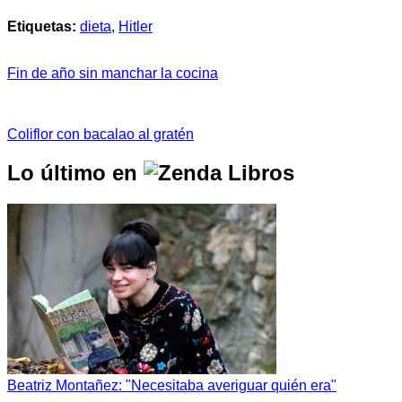
Etiquetas:
dieta
,
Hitler
Fin de año sin manchar la cocina
Coliflor con bacalao al gratén
Lo último en
Beatriz Montañez: "Necesitaba averiguar quién era"