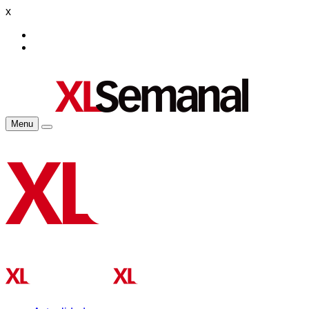
x
Menu