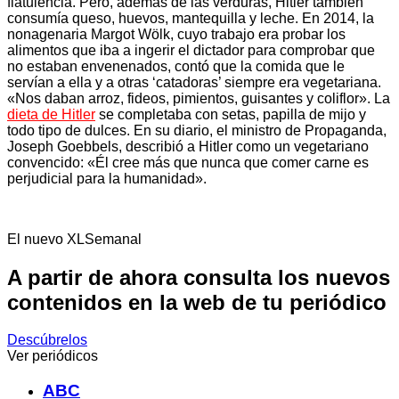
flatulencia. Pero, además de las verduras, Hitler también
consumía queso, huevos, mantequilla y leche. En 2014, la
nonagenaria Margot Wölk, cuyo trabajo era probar los
alimentos que iba a ingerir el dictador para comprobar que
no estaban envenenados, contó que la comida que le
servían a ella y a otras ‘catadoras’ siempre era vegetariana.
«Nos daban arroz, fideos, pimientos, guisantes y coliflor». La
dieta de Hitler
se completaba con setas, papilla de mijo y
todo tipo de dulces. En su diario, el ministro de Propaganda,
Joseph Goebbels, describió a Hitler como un vegetariano
convencido: «Él cree más que nunca que comer carne es
perjudicial para la humanidad».
El nuevo XLSemanal
A partir de ahora consulta los nuevos
contenidos en la web de tu periódico
Descúbrelos
Ver periódicos
ABC