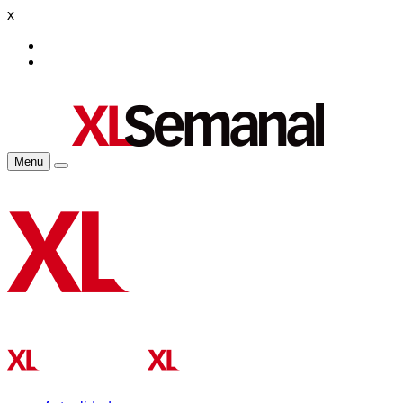
x
Menu