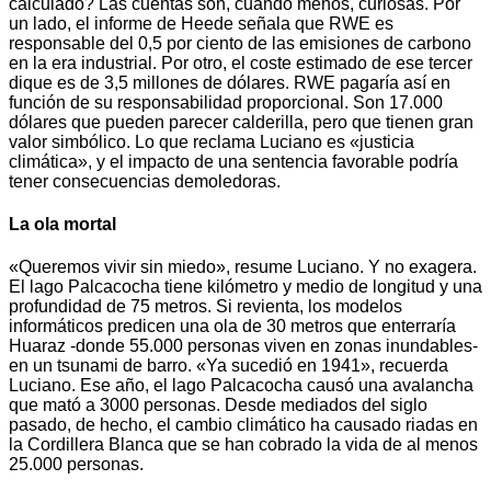
calculado? Las cuentas son, cuando menos, curiosas. Por
un lado, el informe de Heede señala que RWE es
responsable del 0,5 por ciento de las emisiones de carbono
en la era industrial. Por otro, el coste estimado de ese tercer
dique es de 3,5 millones de dólares. RWE pagaría así en
función de su responsabilidad proporcional. Son 17.000
dólares que pueden parecer calderilla, pero que tienen gran
valor simbólico. Lo que reclama Luciano es «justicia
climática», y el impacto de una sentencia favorable podría
tener consecuencias demoledoras.
La ola mortal
«Queremos vivir sin miedo», resume Luciano. Y no exagera.
El lago Palcacocha tiene kilómetro y medio de longitud y una
profundidad de 75 metros. Si revienta, los modelos
informáticos predicen una ola de 30 metros que enterraría
Huaraz -donde 55.000 personas viven en zonas inundables-
en un tsunami de barro. «Ya sucedió en 1941», recuerda
Luciano. Ese año, el lago Palcacocha causó una avalancha
que mató a 3000 personas. Desde mediados del siglo
pasado, de hecho, el cambio climático ha causado riadas en
la Cordillera Blanca que se han cobrado la vida de al menos
25.000 personas.