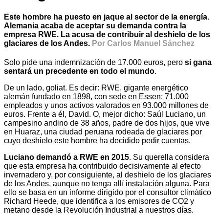
Este hombre ha puesto en jaque al sector de la energía.
Alemania acaba de aceptar su demanda contra la
empresa RWE. La acusa de contribuir al deshielo de los
glaciares de los Andes.
Por Carlos Manuel Sánchez
Solo pide una indemnización de 17.000 euros, pero
si gana
sentará un precedente en todo el mundo
.
De un lado, goliat. Es decir: RWE, gigante energético
alemán fundado en 1898, con sede en Essen; 71.000
empleados y unos activos valorados en 93.000 millones de
euros. Frente a él, David. O, mejor dicho: Saúl Luciano, un
campesino andino de 38 años, padre de dos hijos, que vive
en Huaraz, una ciudad peruana rodeada de glaciares por
cuyo deshielo este hombre ha decidido pedir cuentas.
Luciano demandó a RWE en 2015
. Su querella considera
que esta empresa ha contribuido decisivamente al efecto
invernadero y, por consiguiente, al deshielo de los glaciares
de los Andes, aunque no tenga allí instalación alguna. Para
ello se basa en un informe dirigido por el consultor climático
Richard Heede, que identifica a los emisores de CO2 y
metano desde la Revolución Industrial a nuestros días.