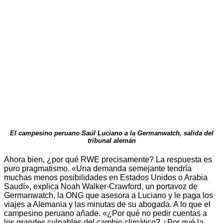
El campesino peruano Saúl Luciano a la Germanwatch, salida del
tribunal alemán
Ahora bien, ¿por qué RWE precisamente? La respuesta es
puro pragmatismo. «Una demanda semejante tendría
muchas menos posibilidades en Estados Unidos o Arabia
Saudí», explica Noah Walker-Crawford, un portavoz de
Germanwatch, la ONG que asesora a Luciano y le paga los
viajes a Alemania y las minutas de su abogada. A lo que el
campesino peruano añade. «¿Por qué no pedir cuentas a
los grandes culpables del cambio climático? ¿Por qué la