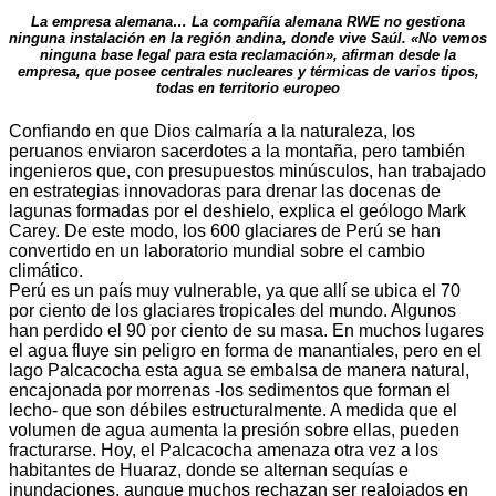
La empresa alemana… La compañía alemana RWE no gestiona
ninguna instalación en la región andina, donde vive Saúl. «No vemos
ninguna base legal para esta reclamación», afirman desde la
empresa, que posee centrales nucleares y térmicas de varios tipos,
todas en territorio europeo
Confiando en que Dios calmaría a la naturaleza, los
peruanos enviaron sacerdotes a la montaña, pero también
ingenieros que, con presupuestos minúsculos, han trabajado
en estrategias innovadoras para drenar las docenas de
lagunas formadas por el deshielo, explica el geólogo Mark
Carey. De este modo, los 600 glaciares de Perú se han
convertido en un laboratorio mundial sobre el cambio
climático.
Perú es un país muy vulnerable, ya que allí se ubica el 70
por ciento de los glaciares tropicales del mundo. Algunos
han perdido el 90 por ciento de su masa. En muchos lugares
el agua fluye sin peligro en forma de manantiales, pero en el
lago Palcacocha esta agua se embalsa de manera natural,
encajonada por morrenas -los sedimentos que forman el
lecho- que son débiles estructuralmente. A medida que el
volumen de agua aumenta la presión sobre ellas, pueden
fracturarse. Hoy, el Palcacocha amenaza otra vez a los
habitantes de Huaraz, donde se alternan sequías e
inundaciones, aunque muchos rechazan ser realojados en