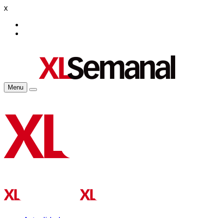
x
Menu