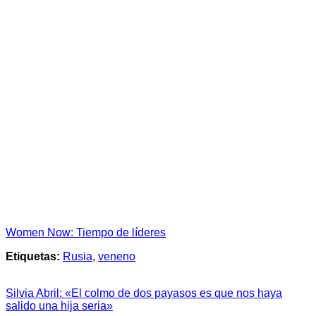
Women Now: Tiempo de líderes
Etiquetas:
Rusia
,
veneno
Silvia Abril: «El colmo de dos payasos es que nos haya
salido una hija seria»