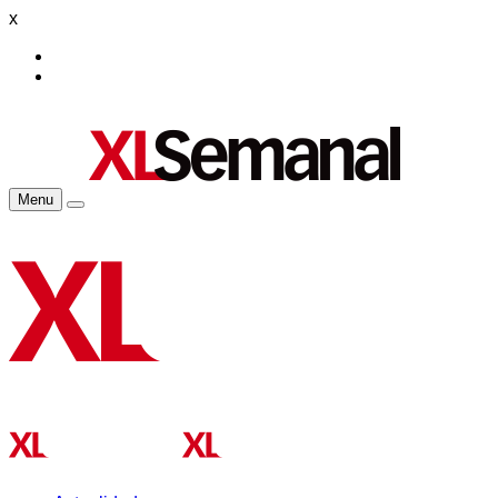
x
Menu