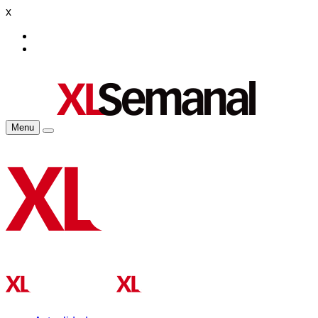
x
Menu