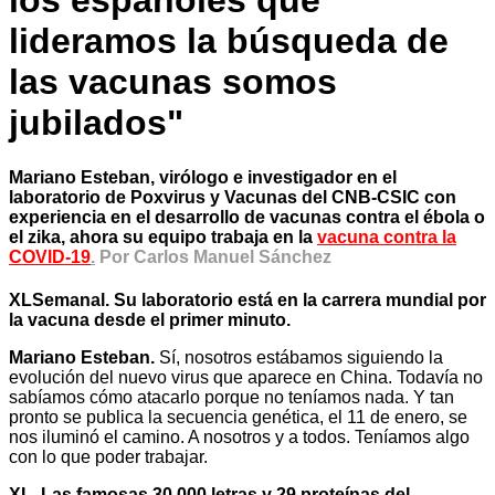
los españoles que
lideramos la búsqueda de
las vacunas somos
jubilados"
Mariano Esteban, virólogo e investigador en el
laboratorio de Poxvirus y Vacunas del CNB-CSIC con
experiencia en el desarrollo de vacunas contra el ébola o
el zika, ahora su
equipo trabaja en la
vacuna contra la
COVID-19
.
Por Carlos Manuel Sánchez
XLSemanal. Su laboratorio está en la carrera mundial por
la vacuna desde el primer minuto.
Mariano Esteban.
Sí, nosotros estábamos siguiendo la
evolución del nuevo virus que aparece en China. Todavía no
sabíamos cómo atacarlo porque no teníamos nada. Y tan
pronto se publica la secuencia genética, el 11 de enero, se
nos iluminó el camino. A nosotros y a todos. Teníamos algo
con lo que poder trabajar.
XL. Las famosas 30.000 letras y 29 proteínas del