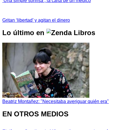
‘Una simple sonrisa’, la carta de un médico
Gritan ‘libertad’ y agitan el dinero
Lo último en
Beatriz Montañez: "Necesitaba averiguar quién era"
EN OTROS MEDIOS