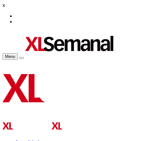
x
Menu