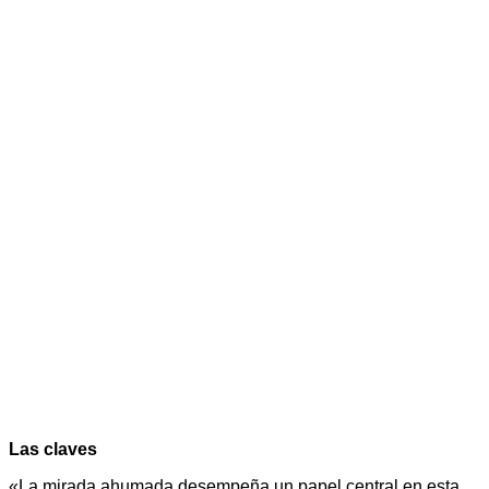
Las claves
«La mirada ahumada desempeña un papel central en esta