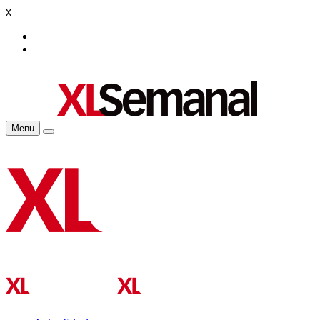
x
Menu