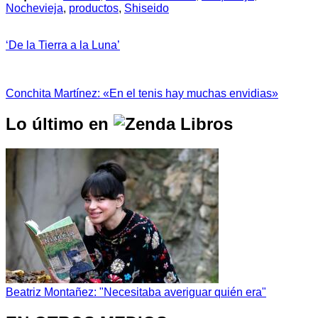
Nochevieja
,
productos
,
Shiseido
‘De la Tierra a la Luna’
Conchita Martínez: «En el tenis hay muchas envidias»
Lo último en
Beatriz Montañez: "Necesitaba averiguar quién era"