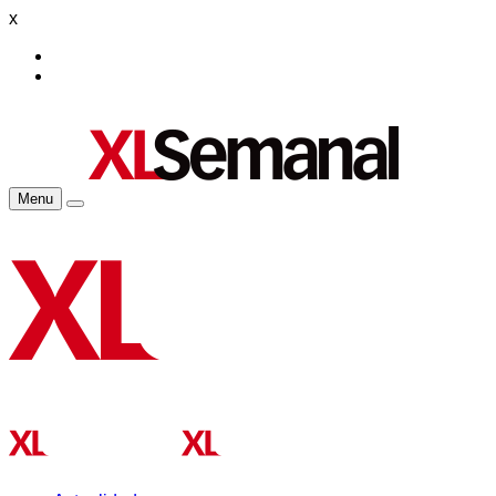
x
Menu