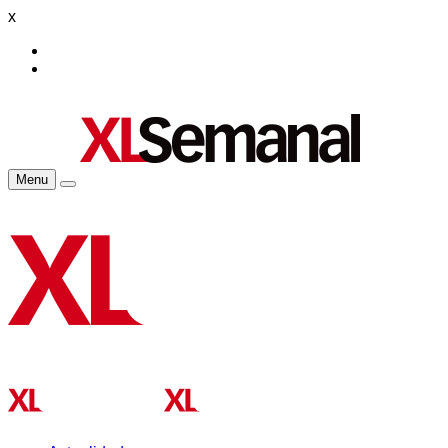
x
Menu