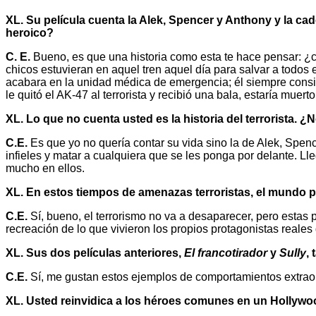
XL. Su película cuenta la Alek, Spencer y Anthony y la ca
heroico?
C. E.
Bueno, es que una historia como esta te hace pensar: ¿
chicos estuvieran en aquel tren aquel día para salvar a todo
acabara en la unidad médica de emergencia; él siempre consid
le quitó el AK-47 al terrorista y recibió una bala, estaría muerto
XL. Lo que no cuenta usted es la historia del terrorista. ¿
C.E.
Es que yo no quería contar su vida sino la de Alek, Spe
infieles y matar a cualquiera que se les ponga por delante. 
mucho en ellos.
XL. En estos tiempos de amenazas terroristas, el mundo p
C.E.
Sí, bueno, el terrorismo no va a desaparecer, pero esta
recreación de lo que vivieron los propios protagonistas reales
XL. Sus dos películas anteriores,
El francotirador
y
Sully
,
C.E.
Sí, me gustan estos ejemplos de comportamientos extraor
XL. Usted reinvidica a los héroes comunes en un Hollywo