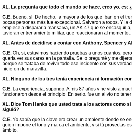
XL. La pregunta que todo el mundo se hace, creo yo, es: 
C.E.
Bueno, sí. De hecho, la mayoría de los que iban en el t
pocas personas más fue excepcional. Salvaron a todos. Y la d
empiece a disparar a mansalva, un AK-47 que se encasquilla, 
tuvieran entrenamiento militar, que reaccionaran al momento
XL. Antes de decidirse a contar con Anthony, Spencer y A
C.E.
Oh, sí, estuvimos haciendo pruebas a unos cuantos, pero a
quería ver sus caras en la pantalla. Se lo pregunté y me dijero
porque se trataba de revivir todo ese incidente con sus verdad
hicieron de maravilla.
XL. Ninguno de los tres tenía experiencia ni formación c
C.E.
La experiencia, supongo. A mis 87 años y he visto a much
funcionaron desde el principio. En serio, fue un alivio no tener
XL. Dice Tom Hanks que usted trata a los actores como si f
siguió?
C.E.
Yo sabía que la clave era crear un ambiente donde se enc
quien impone el tono y marca el ambiente, y si tú proyectas es
ámbito.