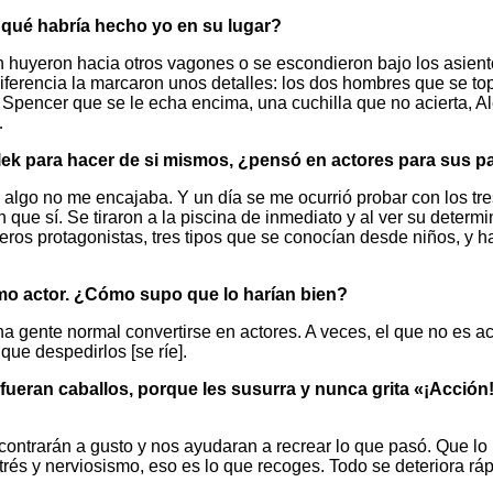
¿qué habría hecho yo en su lugar?
ren huyeron hacia otros vagones o se escondieron bajo los asie
iferencia la marcaron unos detalles: los dos hombres que se top
Spencer que se le echa encima, una cuchilla que no acierta, Ale
…
lek para hacer de si mismos, ¿pensó en actores para sus p
lgo no me encajaba. Y un día se me ocurrió probar con los tres 
n que sí. Se tiraron a la piscina de inmediato y al ver su determi
eros protagonistas, tres tipos que se conocían desde niños, y ha
omo actor. ¿Cómo supo que lo harían bien?
a gente normal convertirse en actores. A veces, el que no es ac
 que despedirlos [se ríe].
ueran caballos, porque les susurra y nunca grita «¡Acción! 
ontrarán a gusto y nos ayudaran a recrear lo que pasó. Que lo r
trés y nerviosismo, eso es lo que recoges. Todo se deteriora rá