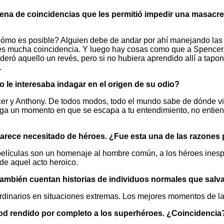
dena de coincidencias que les permitió impedir una masacre
cómo es posible? Alguien debe de andar por ahí manejando las 
s es mucha coincidencia. Y luego hay cosas como que a Spencer
eró aquello un revés, pero si no hubiera aprendido allí a tapo
.
No le interesaba indagar en el origen de su odio?
ncer y Anthony. De todos modos, todo el mundo sabe de dónde vi
Llega un momento en que se escapa a tu entendimiento, no entie
arece necesitado de héroes. ¿Fue esta una de las razones p
s películas son un homenaje al hombre común, a los héroes ine
 de aquel acto heroico.
 también cuentan historias de individuos normales que salv
dinarios en situaciones extremas. Los mejores momentos de la 
od rendido por completo a los superhéroes. ¿Coincidencia