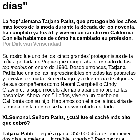
días"
La ‘top’ alemana Tatjana Patitz, que protagonizó los años
más locos de la moda durante la década de los noventa,
ha cumplido ya los 51 y vive en un rancho en California.
Con ella hablamos de cómo ha cambiado su profesión.
Por Dirk van Vensendaal
Su rostro fue uno de los ‘cinco grandes’ protagonistas de la
mítica portada de Vogue que inauguraba el reinado de las
top models
en enero de 1990. Desde entonces,
Tatjana
Patitz
fue una de las imprescindibles en todas las pasarelas
y revistas de moda. Sin embargo, y a diferencia de algunas
de sus compañeras como Naomi Campbell o Cindy
Crawford, la supermodelo alemana abandonó pronto las
pasarelas. Ahora, con 51 años, vive en un rancho en
California con su hijo. Hablamos con ella de la industria de
la moda, de la que no se ha desvinculado del todo.
XLSemanal. Señora Patitz, ¿cuál fue el caché más alto
que cobró?
Tatjana Patitz.
Llegué a ganar 350.000 dólares por mover
dos días la melena… Increíble, ¿verdad? Pero hay que