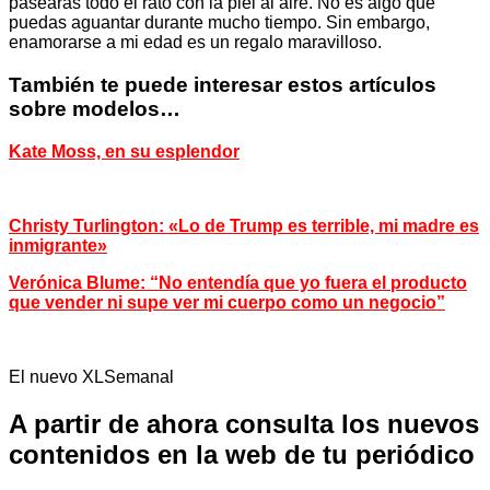
pasearas todo el rato con la piel al aire. No es algo que
puedas aguantar durante mucho tiempo. Sin embargo,
enamorarse a mi edad es un regalo maravilloso.
También te puede interesar estos artículos
sobre modelos…
Kate Moss, en su esplendor
Christy Turlington: «Lo de Trump es terrible, mi madre es
inmigrante»
Verónica Blume: “No entendía que yo fuera el producto
que vender ni supe ver mi cuerpo como un negocio”
El nuevo XLSemanal
A partir de ahora consulta los nuevos
contenidos en la web de tu periódico