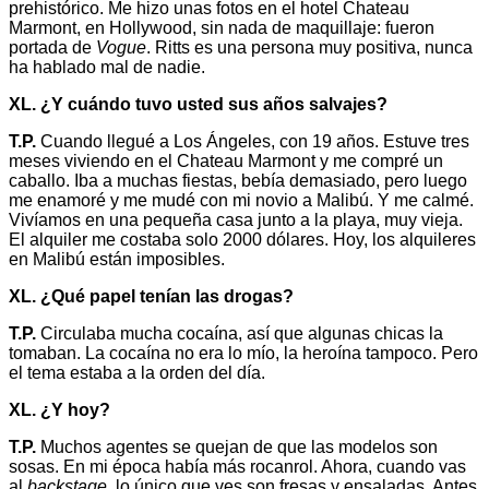
prehistórico. Me hizo unas fotos en el hotel Chateau
Marmont, en Hollywood, sin nada de maquillaje: fueron
portada de
Vogue
. Ritts es una persona muy positiva, nunca
ha hablado mal de nadie.
XL. ¿Y cuándo tuvo usted sus años salvajes?
T.P.
Cuando llegué a Los Ángeles, con 19 años. Estuve tres
meses viviendo en el Chateau Marmont y me compré un
caballo. Iba a muchas fiestas, bebía demasiado, pero luego
me enamoré y me mudé con mi novio a Malibú. Y me calmé.
Vivíamos en una pequeña casa junto a la playa, muy vieja.
El alquiler me costaba solo 2000 dólares. Hoy, los alquileres
en Malibú están imposibles.
XL. ¿Qué papel tenían las drogas?
T.P.
Circulaba mucha cocaína, así que algunas chicas la
tomaban. La cocaína no era lo mío, la heroína tampoco. Pero
el tema estaba a la orden del día.
XL. ¿Y hoy?
T.P.
Muchos agentes se quejan de que las modelos son
sosas. En mi época había más rocanrol. Ahora, cuando vas
al
backstage
, lo único que ves son fresas y ensaladas. Antes