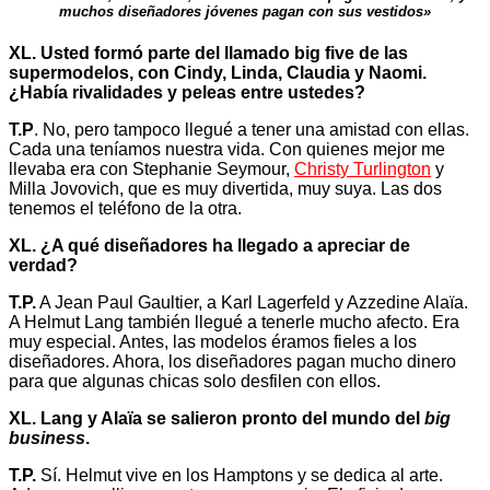
muchos diseñadores jóvenes pagan con sus vestidos»
XL. Usted formó parte del llamado big five de las
supermodelos, con Cindy, Linda, Claudia y Naomi.
¿Había rivalidades y peleas entre ustedes?
T.P
. No, pero tampoco llegué a tener una amistad con ellas.
Cada una teníamos nuestra vida. Con quienes mejor me
llevaba era con Stephanie Seymour,
Christy Turlington
y
Milla Jovovich, que es muy divertida, muy suya. Las dos
tenemos el teléfono de la otra.
XL. ¿A qué diseñadores ha llegado a apreciar de
verdad?
T.P.
A Jean Paul Gaultier, a Karl Lagerfeld y Azzedine Alaïa.
A Helmut Lang también llegué a tenerle mucho afecto. Era
muy especial. Antes, las modelos éramos fieles a los
diseñadores. Ahora, los diseñadores pagan mucho dinero
para que algunas chicas solo desfilen con ellos.
XL. Lang y Alaïa se salieron pronto del mundo del
big
business
.
T.P.
Sí. Helmut vive en los Hamptons y se dedica al arte.