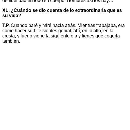
de fidelidad en todo su cuerpo. Hombres así los hay…
XL. ¿Cuándo se dio cuenta de lo extraordinaria que es
su vida?
T.P.
Cuando paré y miré hacia atrás. Mientras trabajaba, era
como hacer surf: te sientes genial, ahí, en lo alto, en la
cresta, y luego viene la siguiente ola y tienes que cogerla
también.