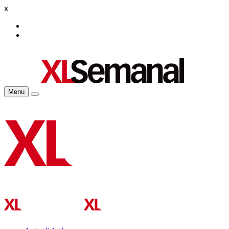
x
Menu