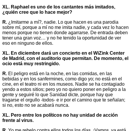
XL. Raphael es uno de los cantantes más imitados,
¿quién cree que lo hace mejor?
R.
¿Imitarme a mí?, nadie. Lo que hacen es una parodia
sobre mí, porque a mí no me imita nadie, y cada vez lo hacen
menos porque no tienen donde agarrarse. De entrada deben
tener una gran voz… y no he tenido la oportunidad de ver
eso en ninguno de ellos.
XL. En diciembre dará un concierto en el WiZink Center
de Madrid, con el auditorio que permitan. De momento, el
ocio está muy restringido.
R.
El peligro está en la noche, en las comidas, en las
bebidas y en los sanfermines, como digo yo; no está en el
cine, en el teatro ni en los museos. Nadie se ha contagiado
yendo a estos sitios; pero yo no quiero poner en peligro a la
gente y seguiré lo que Sanidad dicte, porque hay que
tragarse el orgullo -todos- e ir por el camino que te señalan;
si no, esto no se acabará nunca.
XL. Pero entre los políticos no hay unidad de acción
frente al virus.
R.
Yo me rebelo contra ellos todos los días. ¡Vamos, ya está