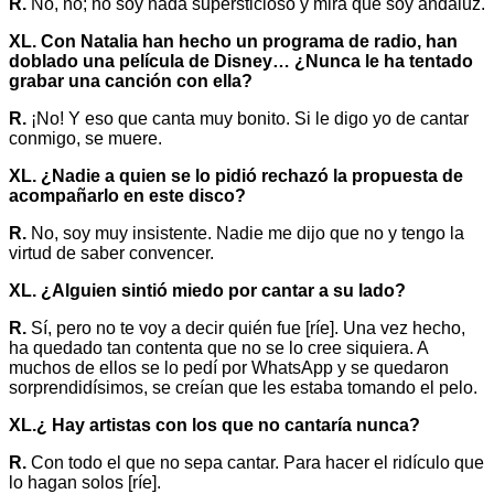
R.
No, no; no soy nada supersticioso y mira que soy andaluz.
XL. Con Natalia han hecho un programa de radio, han
doblado una película de Disney… ¿Nunca le ha tentado
grabar una canción con ella?
R.
¡No! Y eso que canta muy bonito. Si le digo yo de cantar
conmigo, se muere.
XL. ¿Nadie a quien se lo pidió rechazó la propuesta de
acompañarlo en este disco?
R.
No, soy muy insistente. Nadie me dijo que no y tengo la
virtud de saber convencer.
XL. ¿Alguien sintió miedo por cantar a su lado?
R.
Sí, pero no te voy a decir quién fue [ríe]. Una vez hecho,
ha quedado tan contenta que no se lo cree siquiera. A
muchos de ellos se lo pedí por WhatsApp y se quedaron
sorprendidísimos, se creían que les estaba tomando el pelo.
XL.¿ Hay artistas con los que no cantaría nunca?
R.
Con todo el que no sepa cantar. Para hacer el ridículo que
lo hagan solos [ríe].