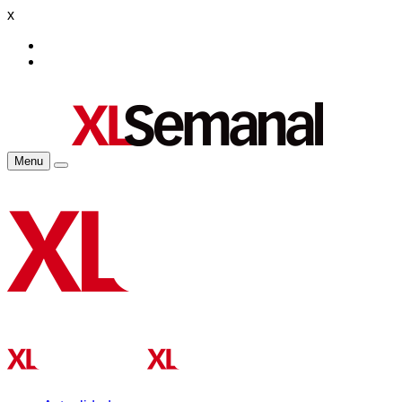
x
Menu