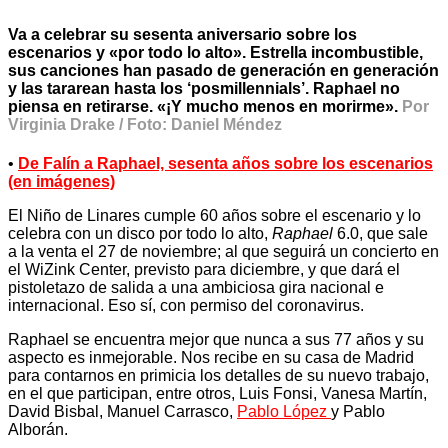
Va a celebrar su sesenta aniversario sobre los
escenarios y «por todo lo alto». Estrella incombustible,
sus canciones han pasado de generación en generación
y las tararean hasta los ‘posmillennials’. Raphael no
piensa en retirarse. «¡Y mucho menos en morirme».
Por
Virginia Drake / Foto: Daniel Méndez
•
De Falín a Raphael, sesenta años sobre los escenarios
(en imágenes)
El Niño de Linares cumple 60 años sobre el escenario y lo
celebra con un disco por todo lo alto,
Raphael
6.0, que sale
a la venta el 27 de noviembre; al que seguirá un concierto en
el WiZink Center, previsto para diciembre, y que dará el
pistoletazo de salida a una ambiciosa gira nacional e
internacional. Eso sí, con permiso del coronavirus.
Raphael se encuentra mejor que nunca a sus 77 años y su
aspecto es inmejorable. Nos recibe en su casa de Madrid
para contarnos en primicia los detalles de su nuevo trabajo,
en el que participan, entre otros, Luis Fonsi, Vanesa Martín,
David Bisbal, Manuel Carrasco,
Pablo López
y Pablo
Alborán.