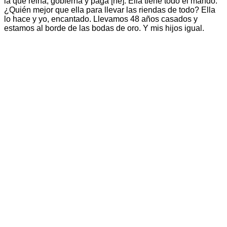
la que reina, gobierna y paga [ríe]. Ella tiene todo el mando.
¿Quién mejor que ella para llevar las riendas de todo? Ella
lo hace y yo, encantado. Llevamos 48 años casados y
estamos al borde de las bodas de oro. Y mis hijos igual.