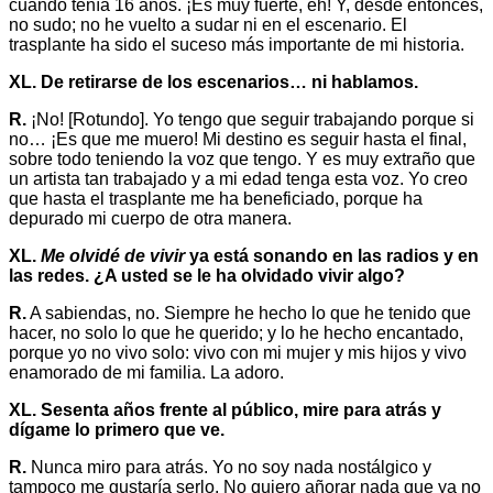
cuando tenía 16 años. ¡Es muy fuerte, eh! Y, desde entonces,
no sudo; no he vuelto a sudar ni en el escenario. El
trasplante ha sido el suceso más importante de mi historia.
XL. De retirarse de los escenarios… ni hablamos.
R.
¡No! [Rotundo]. Yo tengo que seguir trabajando porque si
no… ¡Es que me muero! Mi destino es seguir hasta el final,
sobre todo teniendo la voz que tengo. Y es muy extraño que
un artista tan trabajado y a mi edad tenga esta voz. Yo creo
que hasta el trasplante me ha beneficiado, porque ha
depurado mi cuerpo de otra manera.
XL.
Me olvidé de vivir
ya está sonando en las radios y en
las redes. ¿A usted se le ha olvidado vivir algo?
R.
A sabiendas, no. Siempre he hecho lo que he tenido que
hacer, no solo lo que he querido; y lo he hecho encantado,
porque yo no vivo solo: vivo con mi mujer y mis hijos y vivo
enamorado de mi familia. La adoro.
XL. Sesenta años frente al público, mire para atrás y
dígame lo primero que ve.
R.
Nunca miro para atrás. Yo no soy nada nostálgico y
tampoco me gustaría serlo. No quiero añorar nada que ya no