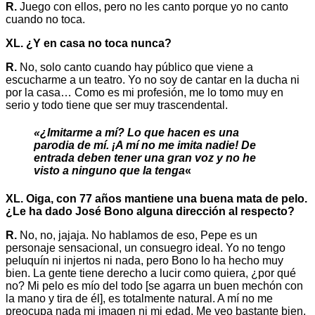
R.
Juego con ellos, pero no les canto porque yo no canto
cuando no toca.
XL. ¿Y en casa no toca nunca?
R.
No, solo canto cuando hay público que viene a
escucharme a un teatro. Yo no soy de cantar en la ducha ni
por la casa… Como es mi profesión, me lo tomo muy en
serio y todo tiene que ser muy trascendental.
«¿Imitarme a mí? Lo que hacen es una
parodia de mí. ¡A mí no me imita nadie! De
entrada deben tener una gran voz y no he
visto a ninguno que la tenga
«
XL. Oiga, con 77 años mantiene una buena mata de pelo.
¿Le ha dado José Bono alguna dirección al respecto?
R.
No, no, jajaja. No hablamos de eso, Pepe es un
personaje sensacional, un consuegro ideal. Yo no tengo
peluquín ni injertos ni nada, pero Bono lo ha hecho muy
bien. La gente tiene derecho a lucir como quiera, ¿por qué
no? Mi pelo es mío del todo [se agarra un buen mechón con
la mano y tira de él], es totalmente natural. A mí no me
preocupa nada mi imagen ni mi edad. Me veo bastante bien,