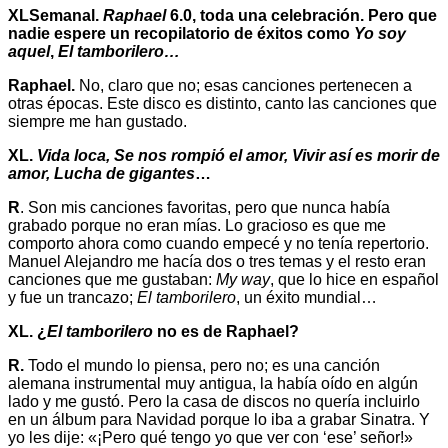
XLSemanal.
Raphael
6.0, toda una celebración. Pero que
nadie espere un recopilatorio de éxitos como
Yo soy
aquel
,
El tamborilero…
Raphael.
No, claro que no; esas canciones pertenecen a
otras épocas. Este disco es distinto, canto las canciones que
siempre me han gustado.
XL.
Vida loca, Se nos rompió el amor, Vivir así es morir de
amor, Lucha de gigantes
…
R
. Son mis canciones favoritas, pero que nunca había
grabado porque no eran mías. Lo gracioso es que me
comporto ahora como cuando empecé y no tenía repertorio.
Manuel Alejandro me hacía dos o tres temas y el resto eran
canciones que me gustaban:
My way
, que lo hice en español
y fue un trancazo;
El tamborilero
, un éxito mundial…
XL. ¿
El tamborilero
no es de Raphael?
R.
Todo el mundo lo piensa, pero no; es una canción
alemana instrumental muy antigua, la había oído en algún
lado y me gustó. Pero la casa de discos no quería incluirlo
en un álbum para Navidad porque lo iba a grabar Sinatra. Y
yo les dije: «¡Pero qué tengo yo que ver con ‘ese’ señor!»