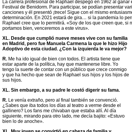
La carrera profesional de Raphael despegó en 1962 al ganar 
Festival de Benidorm. Para participar, se podían presentar var
canciones y él presentó ¡trece! Sigue con el mismo entusiasm
determinación. En 2021 estará de gira… si la pandemia lo per
Raphael cree que lo permitirá. «Soy de los que creen que, si 
portamos bien, venceremos a este virus».
XL. Desde que cumplió nueve meses vive con su familia
en Madrid, pero fue Manuela Carmena la que le hizo Hijo
Adoptivo de esta ciudad. ¿Con la izquierda le va mejor?
R.
Me ha ido igual de bien con todos. El artista tiene que
estar aparte de la política, hay que mantenerse libre. Yo
tengo la suerte de contar con un público que crece conmigo
y que ha hecho que sean de Raphael sus hijos y los hijos de
sus hijos.
XL. Sin embargo, a su padre le costó digerir su fama.
R.
Le venía extraño, pero al final también se convenció.
¿Sabes que iba todos los días al teatro a verme desde el
gallinero? Los fans me chivaban que estaba allí. Al día
siguiente, mirando para otro lado, me decía bajito: «Estuvo
bien lo de anoche».
XL. Muy joven se convirtió en cabeza de familia y