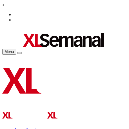
x
Menu