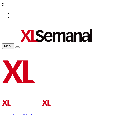
x
Menu