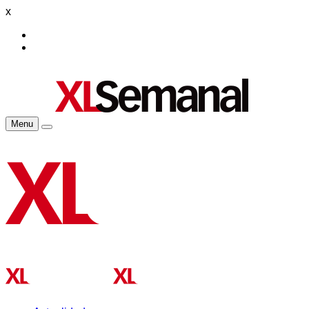
x
Menu