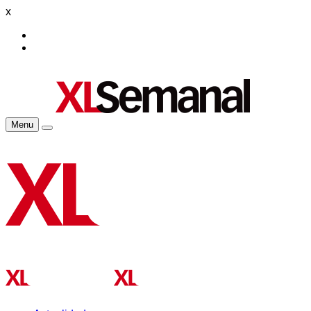
x
Menu