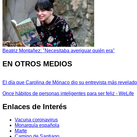
Beatriz Montañez: "Necesitaba averiguar quién era"
EN OTROS MEDIOS
El día que Carolina de Mónaco dio su entrevista más revelador
Once hábitos de personas inteligentes para ser feliz - WeLife
Enlaces de Interés
Vacuna coronavirus
Monarquía española
Marte
Camino de Santiago