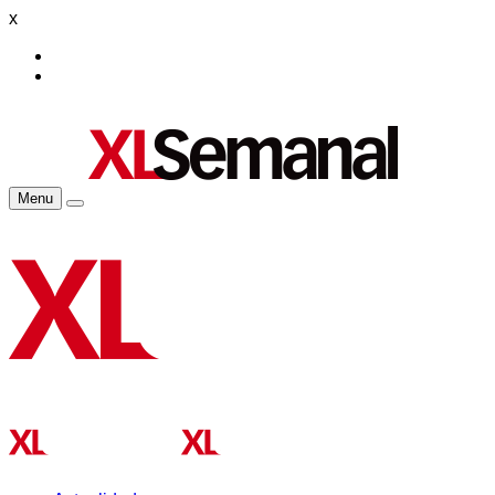
x
Menu