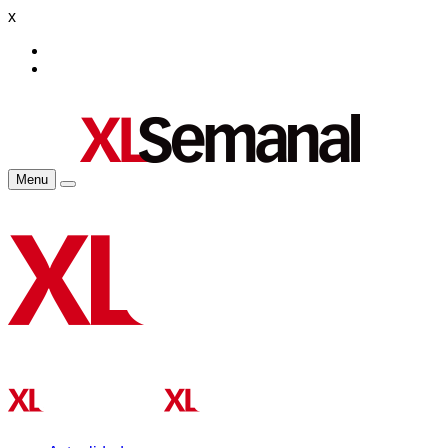
x
Menu