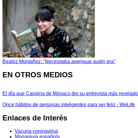
Beatriz Montañez: "Necesitaba averiguar quién era"
EN OTROS MEDIOS
El día que Carolina de Mónaco dio su entrevista más revelador
Once hábitos de personas inteligentes para ser feliz - WeLife
Enlaces de Interés
Vacuna coronavirus
Monarquía española