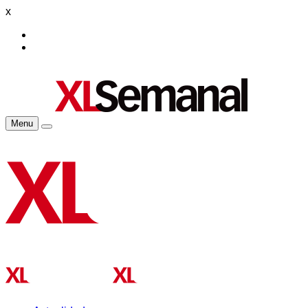
x
Menu