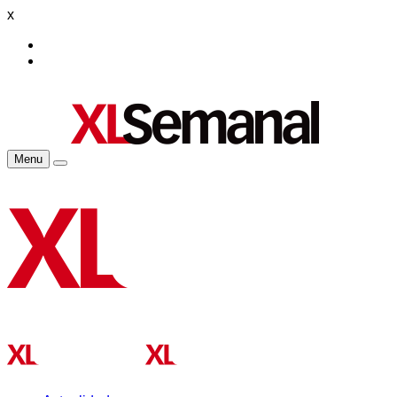
x
Menu