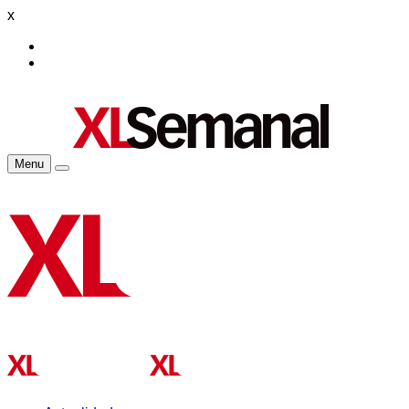
x
Menu