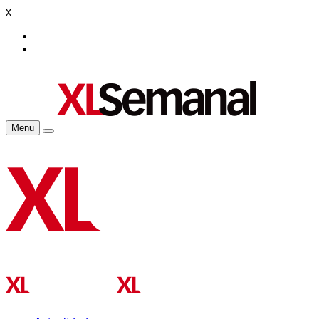
x
Menu