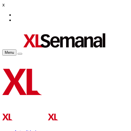
x
Menu