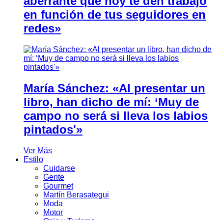
aberrante que hoy te den trabajo
en función de tus seguidores en
redes»
María Sánchez: «Al presentar un
libro, han dicho de mí: ‘Muy de
campo no será si lleva los labios
pintados'»
Ver Más
Estilo
Cuidarse
Gente
Gourmet
Martín Berasategui
Moda
Motor