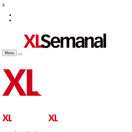
x
Menu